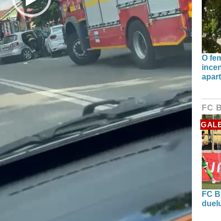
O fe
incen
apart
FC 
GALE
FC B
duel