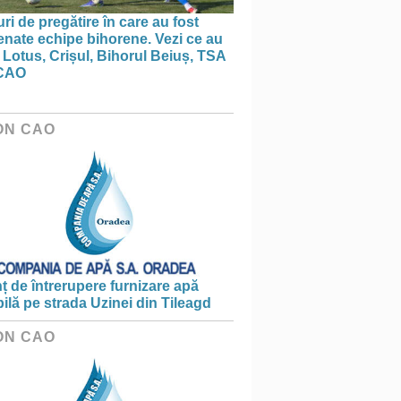
ri de pregătire în care au fost
nate echipe bihorene. Vezi ce au
 Lotus, Crișul, Bihorul Beiuș, TSA
CAO
ON CAO
 de întrerupere furnizare apă
ilă pe strada Uzinei din Tileagd
ON CAO