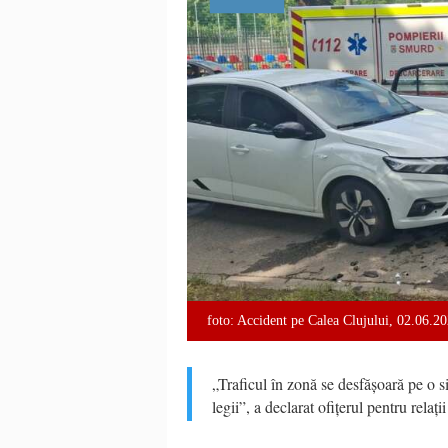
foto: Accident pe Calea Clujului, 02.06.2
„Traficul în zonă se desfășoară pe o s
legii”, a declarat ofițerul pentru rela