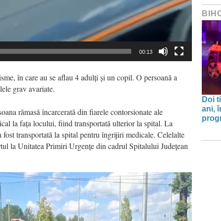
BIH
00:13
isme, în care au se aflau 4 adulți și un copil. O persoană a
lele grav avariate.
Doi t
ani, 
soana rămasă încarcerată din fiarele contorsionate ale
progr
al la fața locului, fiind transportată ulterior la spital. La
fost transportată la spital pentru îngrijiri medicale. Celelalte
rtul la Unitatea Primiri Urgențe din cadrul Spitalului Județean