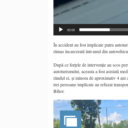
00:00
În accident au fost implicate patru autotur
rămas încarcerată într-unul din autovehicu
După ce forțele de intervenție au scos per
autoturismului, aceasta a fost asistată medic
rândul ei, și minora de aproximativ 4 ani a 
trei persoane implicate au refuzat transpo
Bihor.