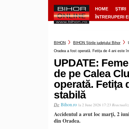
HOME
ŞTIRI
ÎNTRERUPERI 
BIHON
BIHON Ştirile judeţului Bihor
Oradea a fost operată. Fetița de 4 ani este în
UPDATE: Femeia
de pe Calea Clu
operată. Fetița 
stabilă
De
Bihon.ro
la 2 June 2026 17:23
Reactualiz
Accidentul a avut loc marți, 2 iun
din Oradea.