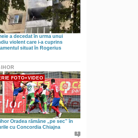
meie a decedat în urma unui
diu violent care i-a cuprins
amentul situat în Rogerius
BIHOR
RIE FOTO+VIDEO
ihor Oradea rămâne „pe sec” în
urile cu Concordia Chiajna
1