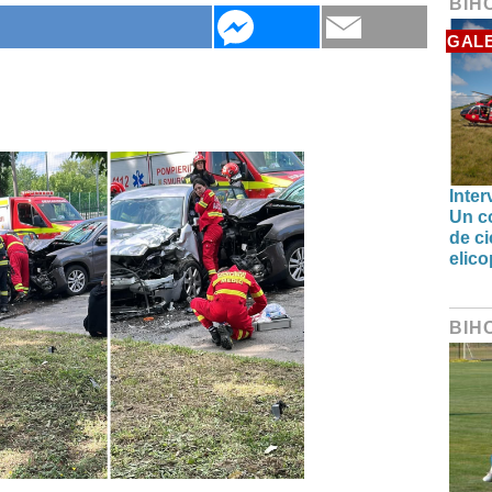
BIH
GALE
Inter
Un co
de ci
elic
BIH