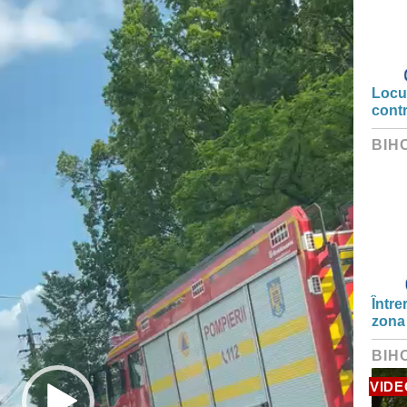
Locui
cont
BIH
Între
zona
BIH
VIDE