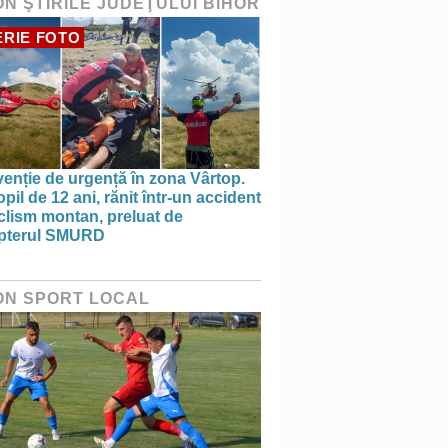
ON ŞTIRILE JUDEŢULUI BIHOR
RIE FOTO
venție de urgență în zona Vârtop.
pil de 12 ani, rănit într-un accident
clism montan, preluat de
opterul SMURD
ON SPORT LOCAL