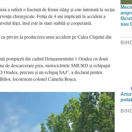
Meciu
eia a suferit o fractură de femur stâng și este internată la secția
angre
venții chirurgicale. Fetița de 4 ani implicată în accident a
făcut
velul feței, însă este în stare stabilă și cooperantă.
sau 
te cu privire la producerea unui accident pe Calea Clujului din
BIH
gență pompierii din cadrul Detașamentului 1 Oradea cu două
 una de descarcerare grea, motocicletele SMURD și echipajul
 Oradea, precum și un echipaj SAJ”, a declarat pentru
 Bihor, locotenent-colonel Camelia Roșca.
Anunț
potab
BIH