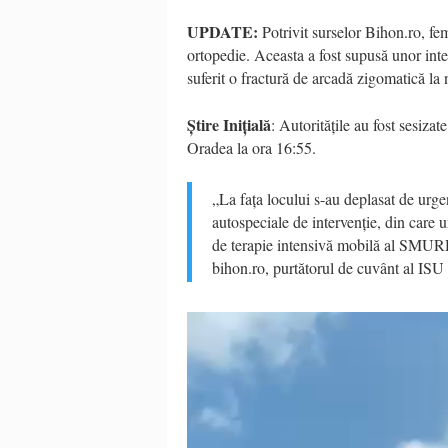
UPDATE:
Potrivit surselor Bihon.ro, fem
ortopedie. Aceasta a fost supusă unor inter
suferit o fractură de arcadă zigomatică la ni
Știre Inițială
: Autoritățile au fost sesiza
Oradea la ora 16:55.
„La fața locului s-au deplasat de ur
autospeciale de intervenție, din care
de terapie intensivă mobilă al SMURD
bihon.ro, purtătorul de cuvânt al ISU
Video
Player