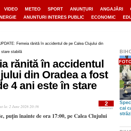
VIDEO
METEO
SPORT
ANUNȚURI
ANGAJĂRI
ENERGIE
ANUNTURI INTERES PUBLIC
ECONOMIC
ED
UPDATE: Femeia rănită în accidentul de pe Calea Clujului din
BIH
 stare stabilă
 rănită în accidentul
FOTO
jului din Oradea a fost
de 4 ani este în stare
Spect
2
at la:
2 June 2026 20:36
cai c
Comentarii
străz
ie, puțin înainte de ora 17:00, pe Calea Clujului