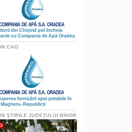
torii din Chișirid pot încheia
racte cu Compania de Apă Oradea
ON CAO
ruperea furnizării apei potabile în
 Magheru–Republicii
ON ŞTIRILE JUDEŢULUI BIHOR
O