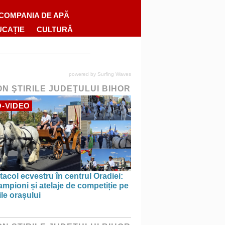
COMPANIA DE APĂ
UCAȚIE
CULTURĂ
powered by
Surfing Waves
ON ŞTIRILE JUDEŢULUI BIHOR
-VIDEO
acol ecvestru în centrul Oradiei:
ampioni și atelaje de competiție pe
ile orașului