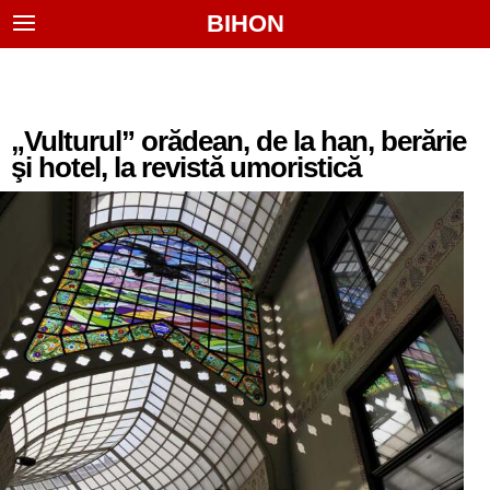
BIHON
„Vulturul” orădean, de la han, berărie
şi hotel, la revistă umoristică