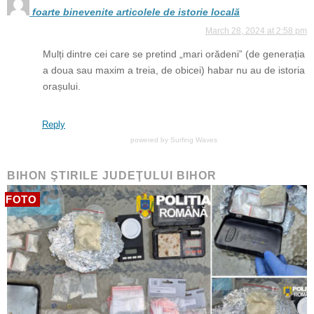
foarte binevenite articolele de istorie locală
March 28, 2024 at 2:58 pm
Mulți dintre cei care se pretind „mari orădeni” (de generația
a doua sau maxim a treia, de obicei) habar nu au de istoria
orașului.
Reply
powered by
Surfing Waves
BIHON ŞTIRILE JUDEŢULUI BIHOR
FOTO