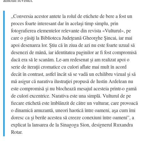
„Conversia acestor antete la rolul de etichete de bere a fost un
proces foarte interesant dar în acelaşi timp simplu, prin
fotografierea elementelor relevante din revista «Vulturul», pe
care o găsiţi la Biblioteca Judeţeană Gheorghe Şincai, iar mai
apoi desenarea lor. Ştiu că în ziua de azi nu este foarte uzual să
desenezi de mână, iar identitatea paginilor ar fi fost compromisă
dacă era să le scanăm. Le-am redesenat şi am realizat apoi o
serie de iteraţii cromatice cu culori aflate mai mult în acord
decât în contrast, astfel încât să se vadă un echilibru vizual şi să
mă asigur că narativa ilustraţiei propusă de Iustin Ardelean nu
este compromisă şi nu blochează mesajul acesteia printr-o gamă
de culori excentrice. Narativa este una simplă. Vulturul de pe
fiecare etichetă este îmblânzit de către un vulturar, care provoacă
o dinamică amuzantă, uneori haotică între oameni, aşa cum îmi
doresc ca şi berile acestea să creeze conexiuni între oameni”, a
explicat la lansarea de la Sinagoga Sion, designerul Ruxandra
Rotar.