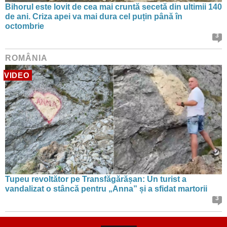
Bihorul este lovit de cea mai cruntă secetă din ultimii 140
de ani. Criza apei va mai dura cel puțin până în
octombrie
3
ROMÂNIA
VIDEO
Tupeu revoltător pe Transfăgărășan: Un turist a
vandalizat o stâncă pentru „Anna” și a sfidat martorii
3