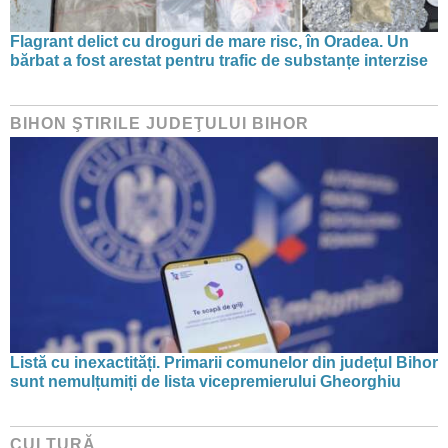
Flagrant delict cu droguri de mare risc, în Oradea. Un
bărbat a fost arestat pentru trafic de substanțe interzise
BIHON ŞTIRILE JUDEŢULUI BIHOR
Listă cu inexactități. Primarii comunelor din județul Bihor
sunt nemulțumiți de lista vicepremierului Gheorghiu
CULTURĂ