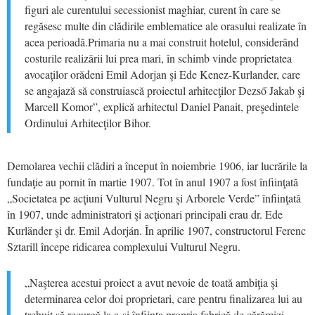
figuri ale curentului secessionist maghiar, curent în care se
regăsesc multe din clădirile emblematice ale orasului realizate în
acea perioadă.Primaria nu a mai construit hotelul, considerând
costurile realizării lui prea mari, în schimb vinde proprietatea
avocaţilor orădeni Emil Adorjan şi Ede Kenez-Kurlander, care
se angajază să construiască proiectul arhitecţilor Dezső Jakab şi
Marcell Komor”, explică arhitectul Daniel Panait, preşedintele
Ordinului Arhitecţilor Bihor.
Demolarea vechii clădiri a început în noiembrie 1906, iar lucrările la
fundaţie au pornit în martie 1907. Tot în anul 1907 a fost înfiinţată
„Societatea pe acţiuni Vulturul Negru şi Arborele Verde” înfiinţată
în 1907, unde administratori şi acţionari principali erau dr. Ede
Kurländer şi dr. Emil Adorján. În aprilie 1907, constructorul Ferenc
Sztarill începe ridicarea complexului Vulturul Negru.
„Naşterea acestui proiect a avut nevoie de toată ambiţia şi
determinarea celor doi proprietari, care pentru finalizarea lui au
trebuit să recurgă la a-şi înfiinţa propria fabrică de cărămizi