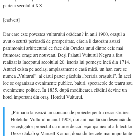
parte a secolului XX.
[eadvert]
Dar care este povestea vulturului orădean? În anii 1900, oraşul a
avut o scurtă perioadă de prosperitate, căreia îi datorăm astăzi
patrimoniul arhitectural ce face din Oradea unul dintre cele mai
frumoase oraşe art nouveau. Deşi Palatul Vulturul Negru a fost
realizat la începutul secolului 20, istoria lui porneşte încă din 1714.
Atunci exista pe acelaşi amplasament o casă mică, un han care se
numea „Vulturul”, al cărui parter găzduia „berăria oraşului”. În acel
loc se organizau evenimente publice, baluri, spectacole de teatru sau
evenimente politice. În 1835, după modificarea clădirii devine un
hotel important din oraş, Hotelul Vulturul.
„Primaria lansează un concurs de proiecte pentru reconstruirea
Hotelului Vulturul în anul 1903, doi ani mai târziu desemnându-
se cîştigător proiectul cu nume de cod «şampanie» al arhitectilor
Dezső Jakab şi Marcell Komor, două dintre cele mai importante