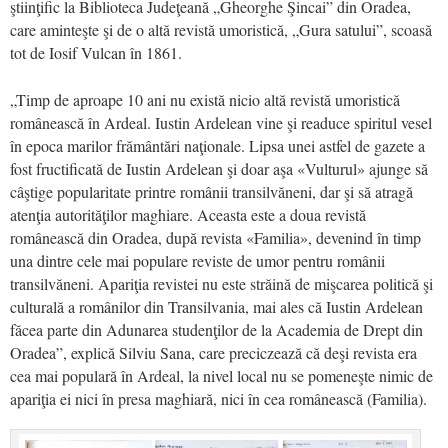
ştiinţific la Biblioteca Judeţeană „Gheorghe Şincai” din Oradea,
care aminteşte şi de o altă revistă umoristică, „Gura satului”, scoasă
tot de Iosif Vulcan în 1861.
„Timp de aproape 10 ani nu există nicio altă revistă umoristică
românească în Ardeal. Iustin Ardelean vine şi readuce spiritul vesel
în epoca marilor frământări naţionale. Lipsa unei astfel de gazete a
fost fructificată de Iustin Ardelean şi doar aşa «Vulturul» ajunge să
câştige popularitate printre românii transilvăneni, dar şi să atragă
atenţia autorităţilor maghiare. Aceasta este a doua revistă
românească din Oradea, după revista «Familia», devenind în timp
una dintre cele mai populare reviste de umor pentru românii
transilvăneni. Apariţia revistei nu este străină de mişcarea politică şi
culturală a românilor din Transilvania, mai ales că Iustin Ardelean
făcea parte din Adunarea studenţilor de la Academia de Drept din
Oradea”, explică Silviu Sana, care preciczează că deşi revista era
cea mai populară în Ardeal, la nivel local nu se pomeneşte nimic de
apariţia ei nici în presa maghiară, nici în cea românească (Familia).