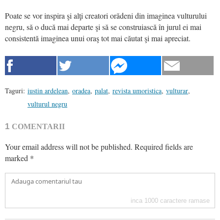
Poate se vor inspira şi alţi creatori orădeni din imaginea vulturului
negru, să o ducă mai departe şi să se construiască în jurul ei mai
consistentă imaginea unui oraş tot mai căutat şi mai apreciat.
Taguri:
iustin ardelean
,
oradea
,
palat
,
revista umoristica
,
vulturar
,
vulturul negru
1
COMENTARII
Your email address will not be published.
Required fields are
marked
*
inca
1000
caractere ramase