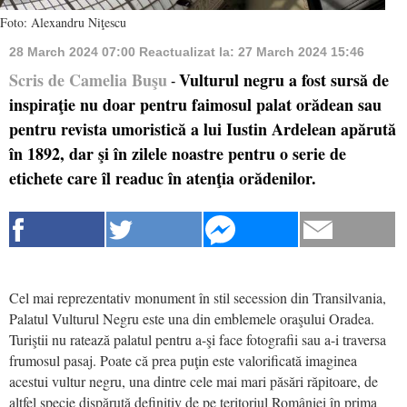
Foto: Alexandru Niţescu
28 March 2024 07:00
Reactualizat la:
27 March 2024 15:46
Scris de Camelia Buşu
Vulturul negru a fost sursă de
-
inspiraţie nu doar pentru faimosul palat orădean sau
pentru revista umoristică a lui Iustin Ardelean apărută
în 1892, dar şi în zilele noastre pentru o serie de
etichete care îl readuc în atenţia orădenilor.
Cel mai reprezentativ monument în stil secession din Transilvania,
Palatul Vulturul Negru este una din emblemele oraşului Oradea.
Turiştii nu ratează palatul pentru a-şi face fotografii sau a-i traversa
frumosul pasaj. Poate că prea puţin este valorificată imaginea
acestui vultur negru, una dintre cele mai mari păsări răpitoare, de
altfel specie dispărută definitiv de pe teritoriul României în prima