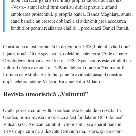
«Vesta» atunci când furnizorii au dublat preţurile aflând
amploarea proiectului, şi propria bancă, Banca Maghiară, atunci
când băncile au crescut dobânzile şi a devenit grea accesarea
fondurilor pentru realizarea clădirii”, precizează Daniel Panait.
Construcţia a fost terminată în decembrie 1908, hotelul având două
fațade, două săli de spectacole, cofetărie, cafenea şi 75 de camere.
Deschiderea festivă a avut loc în 1909. Spectaculos este vitraliul cu
vulturul negru executat în 1909 în atelierul oradean Neumann K.
Lumina care străbate vitraliul pune în evidenţă pasajul construit
după celebra galerie Vittorio Emanuele din Milano.
Revista umoristică „Vulturul”
O altă poveste cu un vultur orădean este legată de o revistă. În
Oradea, prima revistă umoristică a fost fondată în 1853 de Iosif
Vulcan şi G. Arelean, cu titlul „Umoristul”, şi a apărut până în
1870, după cum ne-a dezvăluit Silviu Sana, istoric şi cercetător