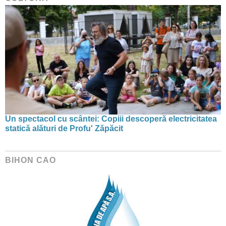
Un spectacol cu scântei: Copiii descoperă electricitatea
statică alături de Profu' Zăpăcit
BIHON CAO