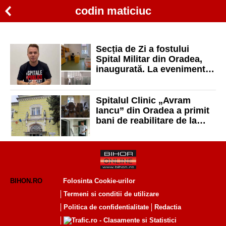
codin maticiuc
Secția de Zi a fostului
Spital Militar din Oradea,
inaugurată. La eveniment a
luat parte și Codin Maticiuc
Spitalul Clinic „Avram
Iancu” din Oradea a primit
bani de reabilitare de la
Fundația lui Codin Maticiuc
BIHON.RO
Folosinta Cookie-urilor
Termeni si conditii de utilizare
Politica de confidentialitate
Redactia