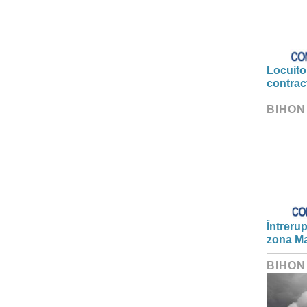
Locuitor
contrac
BIHON
Întrerup
zona Ma
BIHON