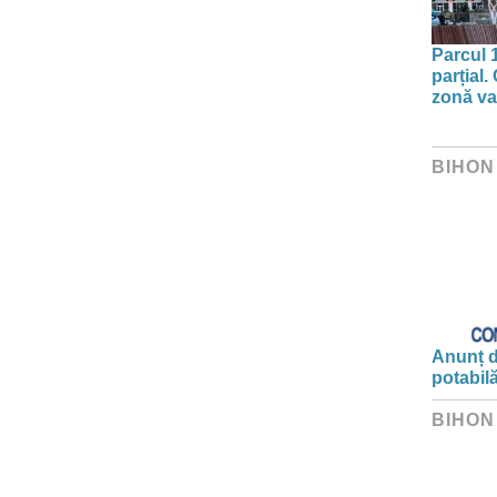
Parcul 
parțial.
zonă va 
BIHON
Anunț d
potabil
BIHON