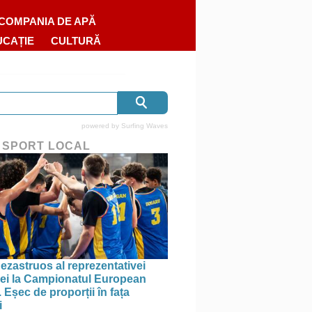
COMPANIA DE APĂ
UCAȚIE
CULTURĂ
powered by
Surfing Waves
 SPORT LOCAL
ezastruos al reprezentativei
i la Campionatul European
 Eșec de proporții în fața
i