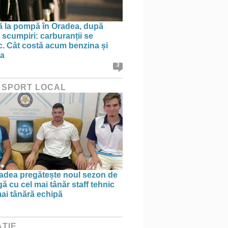
ă la pompă în Oradea, după
 scumpiri: carburanții se
sc. Cât costă acum benzina și
na
3
 SPORT LOCAL
dea pregătește noul sezon de
ă cu cel mai tânăr staff tehnic
mai tânără echipă
ȚIE