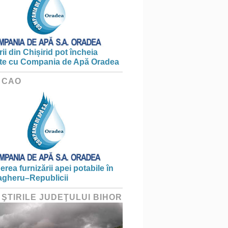
ii din Chișirid pot încheia
te cu Compania de Apă Oradea
 CAO
erea furnizării apei potabile în
gheru–Republicii
 ŞTIRILE JUDEŢULUI BIHOR