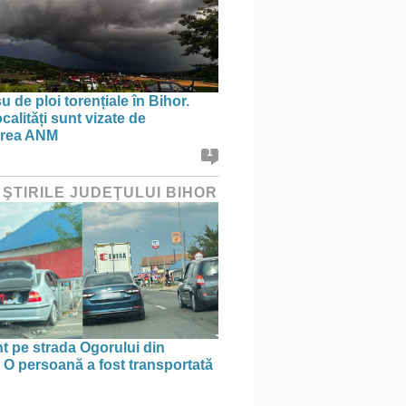
 de ploi torențiale în Bihor.
calități sunt vizate de
area ANM
1
 ŞTIRILE JUDEŢULUI BIHOR
t pe strada Ogorului din
 O persoană a fost transportată