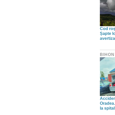
Cod roșu
Șapte lo
avertiz
BIHON
Acciden
Oradea.
la spital