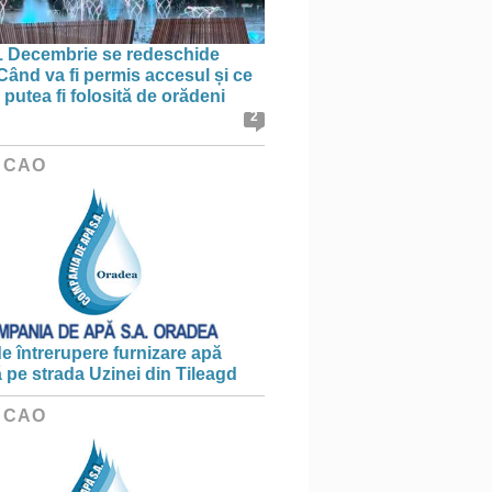
1 Decembrie se redeschide
 Când va fi permis accesul și ce
putea fi folosită de orădeni
2
 CAO
e întrerupere furnizare apă
ă pe strada Uzinei din Tileagd
 CAO