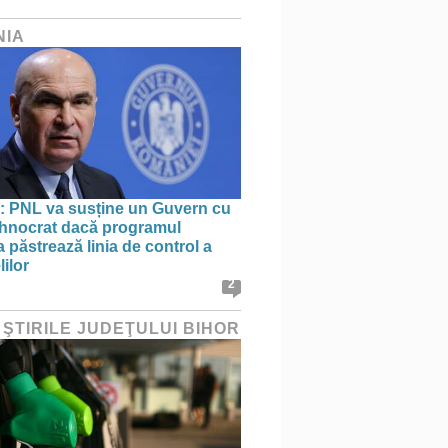
NIA
: PNL va susține un Guvern cu
tehnocrat dacă programul
 păstrează linia de control a
lilor
2
 ŞTIRILE JUDEŢULUI BIHOR