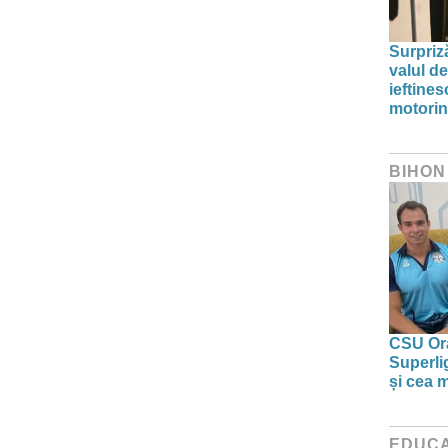
Surpriz
valul de
ieftine
motori
BIHON
CSU Ora
Superlig
și cea 
EDUCA