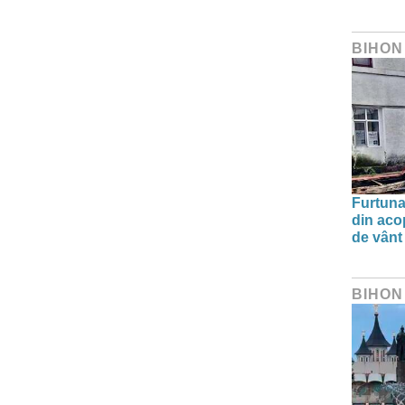
BIHON
Furtuna 
din aco
de vânt
BIHON