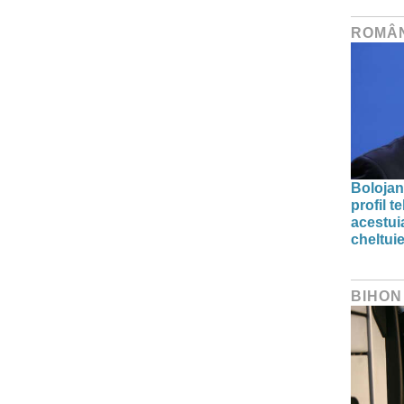
ROMÂ
Bolojan
profil 
acestuia
cheltuie
BIHON