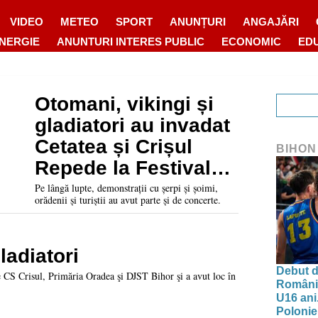
VIDEO
METEO
SPORT
ANUNȚURI
ANGAJĂRI
ENERGIE
ANUNTURI INTERES PUBLIC
ECONOMIC
ED
Otomani, vikingi și
gladiatori au invadat
Cetatea și Crișul
BIHON
Repede la Festivalul
Medieval Oradea
Pe lângă lupte, demonstrații cu șerpi și șoimi,
orădenii și turiștii au avut parte și de concerte.
ladiatori
Debut d
e CS Crisul, Primăria Oradea şi DJST Bihor şi a avut loc în
Românie
U16 ani.
Polonie