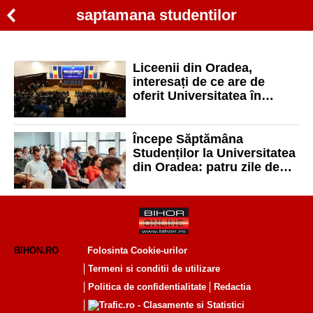
saptamana studentilor
Liceenii din Oradea,
interesați de ce are de
oferit Universitatea în
„Săptămâna Studenților
Universității din Oradea”.
Începe Săptămâna
Studenților la Universitatea
din Oradea: patru zile de
evenimente și activități
BIHON.RO
Folosinta Cookie-urilor
Termeni si conditii de utilizare
Politica de confidentialitate
Redactia