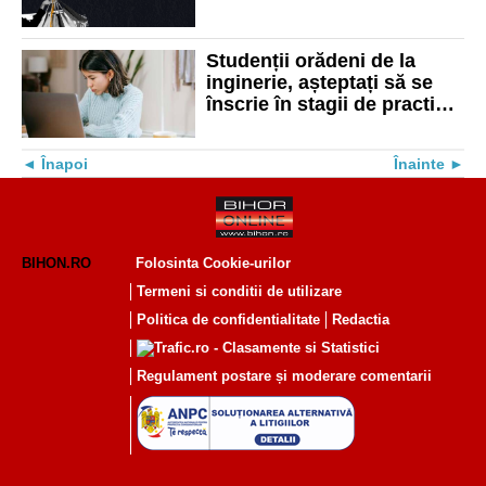
Studenții orădeni de la
inginerie, așteptați să se
înscrie în stagii de practică
la firme din Bihor
Înapoi
Înainte
BIHON.RO
Folosinta Cookie-urilor
Termeni si conditii de utilizare
Politica de confidentialitate
Redactia
Regulament postare și moderare comentarii