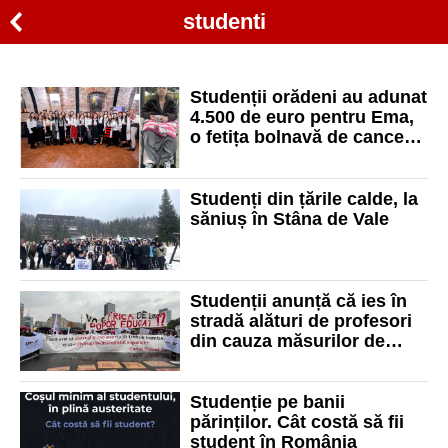
studenti
Studenții orădeni au adunat
4.500 de euro pentru Ema,
o fetița bolnavă de cancer
din Bihor
Studenți din țările calde, la
săniuș în Stâna de Vale
Studenții anunță că ies în
stradă alături de profesori
din cauza măsurilor de
austeritate adoptate în
educație
Studenție pe banii
părinților. Cât costă să fii
student în România