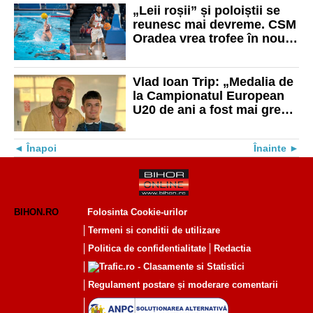
„Leii roșii” și poloiștii se
reunesc mai devreme. CSM
Oradea vrea trofee în noul
sezon
Vlad Ioan Trip: „Medalia de
la Campionatul European
U20 de ani a fost mai greu
de obținut”
Înapoi
Înainte
BIHON.RO
Folosinta Cookie-urilor
Termeni si conditii de utilizare
Politica de confidentialitate
Redactia
Regulament postare și moderare comentarii