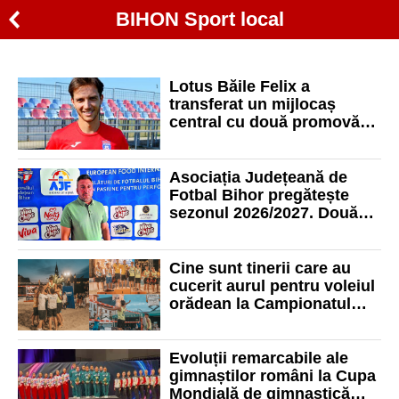
BIHON Sport local
Lotus Băile Felix a
transferat un mijlocaș
central cu două promovări
în Liga 2 la activ
Asociația Județeană de
Fotbal Bihor pregătește
sezonul 2026/2027. Două
competiții juvenile vor fi
scutite de barem
Cine sunt tinerii care au
cucerit aurul pentru voleiul
orădean la Campionatul
Național U18
Evoluții remarcabile ale
gimnaștilor români la Cupa
Mondială de gimnastică