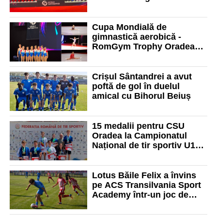
aerobică - RomGym Trophy
Oradea 2026
Cupa Mondială de
gimnastică aerobică -
RomGym Trophy Oradea
programează sâmbătă
seară primele finale
Crișul Sântandrei a avut
poftă de gol în duelul
amical cu Bihorul Beiuș
15 medalii pentru CSU
Oradea la Campionatul
Național de tir sportiv U18
ani la arme de foc
Lotus Băile Felix a învins
pe ACS Transilvania Sport
Academy într-un joc de
pregătire