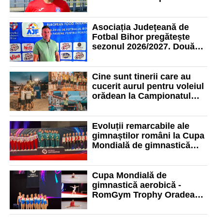
în Liga 2 la activ
Asociația Județeană de
Fotbal Bihor pregătește
sezonul 2026/2027. Două
competiții juvenile vor fi
scutite de barem
Cine sunt tinerii care au
cucerit aurul pentru voleiul
orădean la Campionatul
Național U18
Evoluții remarcabile ale
gimnaștilor români la Cupa
Mondială de gimnastică
aerobică - RomGym Trophy
Oradea 2026
Cupa Mondială de
gimnastică aerobică -
RomGym Trophy Oradea
programează sâmbătă
seară primele finale