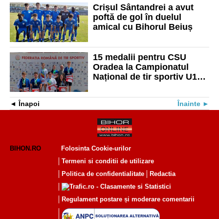
Crișul Sântandrei a avut
poftă de gol în duelul
amical cu Bihorul Beiuș
15 medalii pentru CSU
Oradea la Campionatul
Național de tir sportiv U18
ani la arme de foc
Înapoi
Înainte
BIHON.RO
Folosinta Cookie-urilor
Termeni si conditii de utilizare
Politica de confidentialitate
Redactia
Regulament postare și moderare comentarii