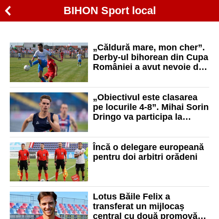
BIHON Sport local
„Căldură mare, mon cher”.
Derby-ul bihorean din Cupa
României a avut nevoie de
„loteria penalty-urilor”
„Obiectivul este clasarea
pe locurile 4-8”. Mihai Sorin
Dringo va participa la
Campionatul European de
atletism
Încă o delegare europeană
pentru doi arbitri orădeni
Lotus Băile Felix a
transferat un mijlocaș
central cu două promovări