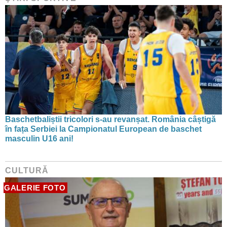
Baschetbaliștii tricolori s-au revanșat. România câștigă
în fața Serbiei la Campionatul European de baschet
masculin U16 ani!
CULTURĂ
GALERIE FOTO