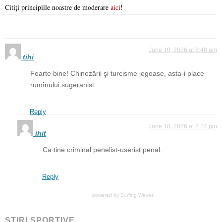
Citiți principiile noastre de moderare
aici
!
June 10, 2026 at 8:48 am
tihi
Foarte bine! Chinezării şi turcisme jegoase, asta-i place
rumînului sugeranist….
Reply
June 10, 2026 at 2:24 pm
ihit
Ca tine criminal penelist-userist penal.
Reply
powered by
Surfing Waves
ŞTIRI SPORTIVE