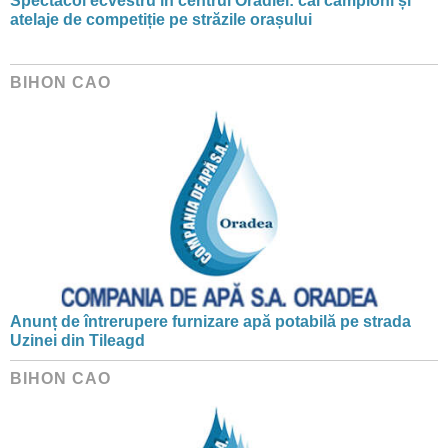
Spectacol ecvestru în centrul Oradiei: cai campioni și
atelaje de competiție pe străzile orașului
BIHON CAO
Anunț de întrerupere furnizare apă potabilă pe strada
Uzinei din Tileagd
BIHON CAO