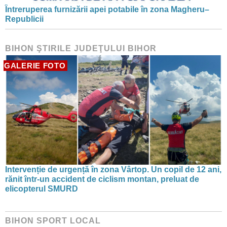
Întreruperea furnizării apei potabile în zona Magheru–
Republicii
BIHON ŞTIRILE JUDEŢULUI BIHOR
GALERIE FOTO
Intervenție de urgență în zona Vârtop. Un copil de 12 ani,
rănit într-un accident de ciclism montan, preluat de
elicopterul SMURD
BIHON SPORT LOCAL