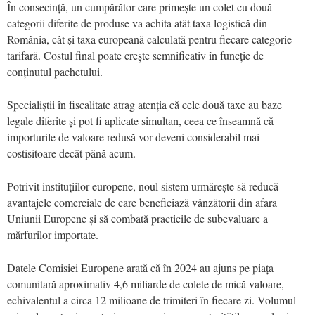
În consecință, un cumpărător care primește un colet cu două
categorii diferite de produse va achita atât taxa logistică din
România, cât și taxa europeană calculată pentru fiecare categorie
tarifară. Costul final poate crește semnificativ în funcție de
conținutul pachetului.
Specialiștii în fiscalitate atrag atenția că cele două taxe au baze
legale diferite și pot fi aplicate simultan, ceea ce înseamnă că
importurile de valoare redusă vor deveni considerabil mai
costisitoare decât până acum.
Potrivit instituțiilor europene, noul sistem urmărește să reducă
avantajele comerciale de care beneficiază vânzătorii din afara
Uniunii Europene și să combată practicile de subevaluare a
mărfurilor importate.
Datele Comisiei Europene arată că în 2024 au ajuns pe piața
comunitară aproximativ 4,6 miliarde de colete de mică valoare,
echivalentul a circa 12 milioane de trimiteri în fiecare zi. Volumul