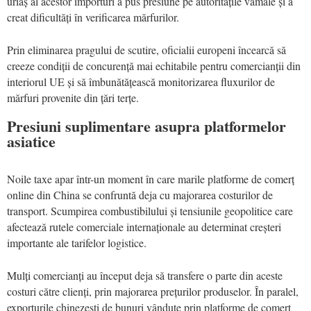
uriaș al acestor importuri a pus presiune pe autoritățile vamale și a
creat dificultăți în verificarea mărfurilor.
Prin eliminarea pragului de scutire, oficialii europeni încearcă să
creeze condiții de concurență mai echitabile pentru comercianții din
interiorul UE și să îmbunătățească monitorizarea fluxurilor de
mărfuri provenite din țări terțe.
Presiuni suplimentare asupra platformelor
asiatice
Noile taxe apar într-un moment în care marile platforme de comerț
online din China se confruntă deja cu majorarea costurilor de
transport. Scumpirea combustibilului și tensiunile geopolitice care
afectează rutele comerciale internaționale au determinat creșteri
importante ale tarifelor logistice.
Mulți comercianți au început deja să transfere o parte din aceste
costuri către clienți, prin majorarea prețurilor produselor. În paralel,
exporturile chinezești de bunuri vândute prin platforme de comerț