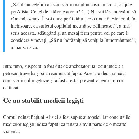
„Soțul tău celebru a ascuns criminalul în casă, în loc să o ajute
pe Alisia. Ce fel de tată este acesta? (…) Nu voi lăsa adevărul să
rămână ascuns. Îl voi duce pe Ovidiu acolo unde îi este locul, în
închisoare, ca sufletul copilului meu să se odihnească”, a mai
scris aceasta, adăugând și un mesaj ferm pentru cei pe care îi
consideră vinovați: „Să nu îndrăzniți să veniți la înmormântare.”,
a mai scris ea.
Între timp, suspectul a fost dus de anchetatori la locul unde s-a
petrecut tragedia și și-a recunoscut fapta. Acesta a declarat că a
comis crima din gelozie și a fost arestat preventiv pentru omor
calificat.
Ce au stabilit medicii legiști
Corpul neînsuflețit al Alisiei a fost supus autopsiei, iar concluziile
medicilor legiști indică faptul că tânăra a avut parte de o moarte
violentă.