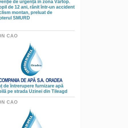
venție de urgență în zona Vârtop.
pil de 12 ani, rănit într-un accident
clism montan, preluat de
opterul SMURD
ON CAO
 de întrerupere furnizare apă
ilă pe strada Uzinei din Tileagd
ON CAO