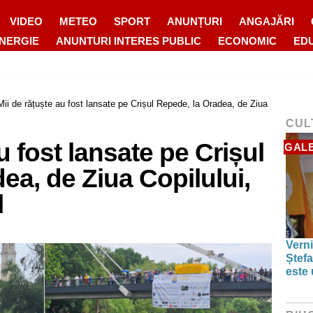
VIDEO
METEO
SPORT
ANUNȚURI
ANGAJĂRI
ENERGIE
ANUNTURI INTERES PUBLIC
ECONOMIC
ED
Mii de rățuște au fost lansate pe Crișul Repede, la Oradea, de Ziua
CUL
u fost lansate pe Crișul
GALE
ea, de Ziua Copilului,
l
Verni
Ștefa
este 