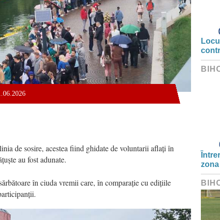
Locui
cont
BIH
01.06.2026
nia de sosire, acestea fiind ghidate de voluntarii aflați în
Între
ățuște au fost adunate.
zona
rbătoare în ciuda vremii care, în comparație cu edițiile
BIH
articipanții.