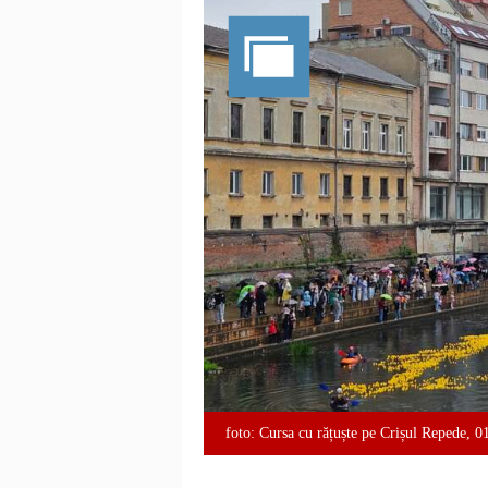
foto: Cursa cu rățuște pe Crișul Repede, 