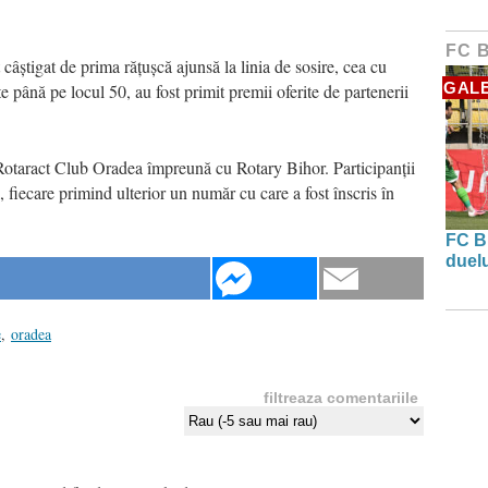
FC 
câștigat de prima rățușcă ajunsă la linia de sosire, cea cu
GALE
 până pe locul 50, au fost primit premii oferite de partenerii
 Rotaract Club Oradea împreună cu Rotary Bihor. Participanții
 fiecare primind ulterior un număr cu care a fost înscris în
FC B
duel
e
,
oradea
filtreaza comentariile