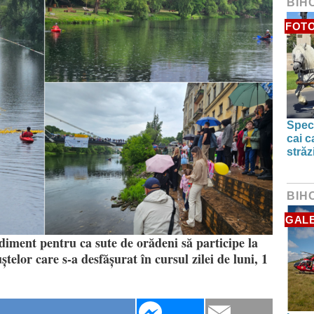
BIH
FOTO
Spect
cai c
străz
BIH
GALE
iment pentru ca sute de orădeni să participe la
ștelor care s-a desfășurat în cursul zilei de luni, 1