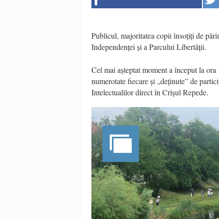
Publicul, majoritatea copii însoțiți de păr
Independenței și a Parcului Libertății.
Cel mai așteptat moment a început la ora 
numerotate fiecare și „deținute” de partici
Intelectualilor direct în Crișul Repede.