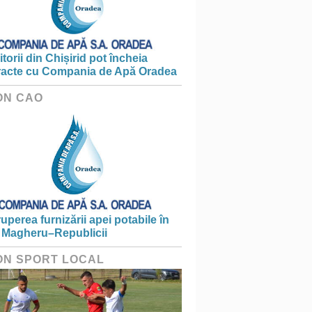
torii din Chișirid pot încheia
racte cu Compania de Apă Oradea
ON CAO
ruperea furnizării apei potabile în
 Magheru–Republicii
ON SPORT LOCAL