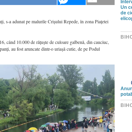
Inter
Un co
de ci
elic
inți, s-a adunat pe malurile Crișului Repede, în zona Piațetei
BIH
16, când 10.000 de rățuște de culoare galbenă, din cauciuc,
panți, au fost aruncate dintr-o uriașă cutie, de pe Podul
Anunț
potab
BIH