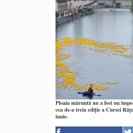
Ploaia măruntă nu a fost un împed
cea de-a treia ediție a Cursei Rățu
iunie.