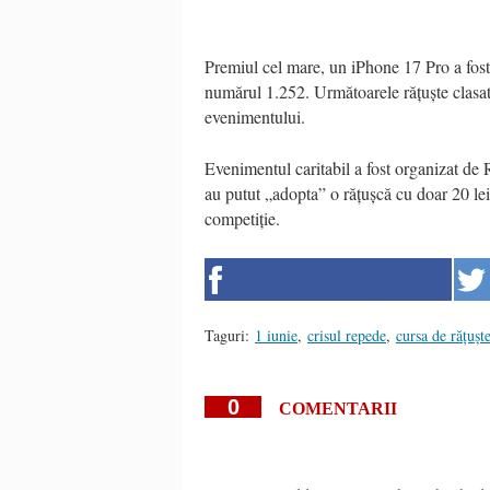
Premiul cel mare, un iPhone 17 Pro a fost 
numărul 1.252. Următoarele rățuște clasate
evenimentului.
Evenimentul caritabil a fost organizat de
au putut „adopta” o rățușcă cu doar 20 lei,
competiție.
Taguri:
1 iunie
,
crisul repede
,
cursa de rățușt
0
COMENTARII