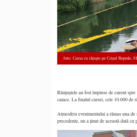
foto: Cursa cu rățuște pe Crișul Repede, 
Răuțuștele au fost împinse de curent spre li
caiace. La finalul cursei, cele 10.000 de r
Atmosfera evenimentului a rămas una de să
precedente, nu a ținut de această dată cu p