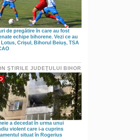
ri de pregătire în care au fost
nate echipe bihorene. Vezi ce au
 Lotus, Crișul, Bihorul Beiuș, TSA
CAO
ON ŞTIRILE JUDEŢULUI BIHOR
O
meie a decedat în urma unui
diu violent care i-a cuprins
amentul situat în Rogerius