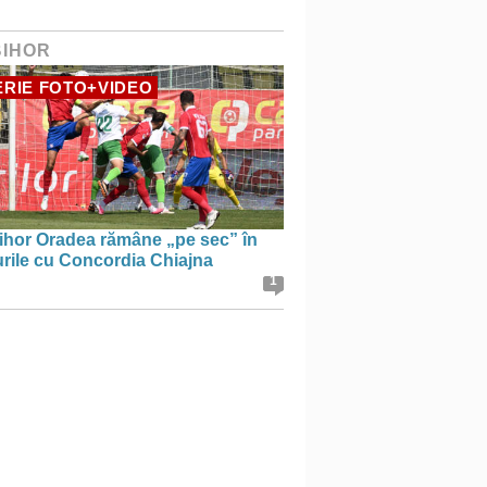
BIHOR
RIE FOTO+VIDEO
ihor Oradea rămâne „pe sec” în
urile cu Concordia Chiajna
1