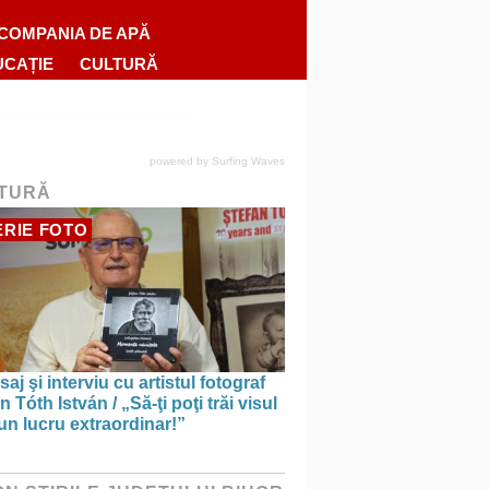
COMPANIA DE APĂ
UCAȚIE
CULTURĂ
powered by
Surfing Waves
TURĂ
RIE FOTO
saj şi interviu cu artistul fotograf
n Tóth István / „Să-ţi poţi trăi visul
un lucru extraordinar!”