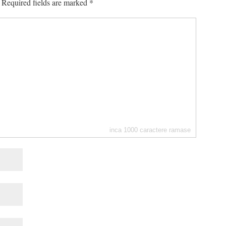
Required fields are marked
*
inca
1000
caractere ramase