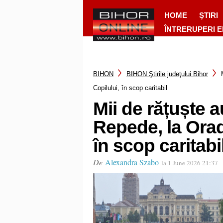
HOME
ŞTIRI
ÎNTRERUPERI 
BIHON
BIHON Ştirile judeţului Bihor
Copilului, în scop caritabil
Mii de rățuște a
Repede, la Orad
în scop caritabi
De
Alexandra Szabo
la 1 June 2026 21:37