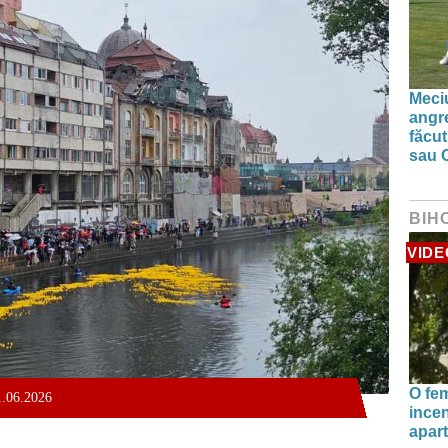
Meciu
angre
făcut
sau 
BIH
VIDE
O fe
01.06.2026
incen
apart