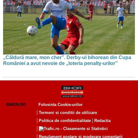
„Căldură mare, mon cher”. Derby-ul bihorean din Cupa
României a avut nevoie de „loteria penalty-urilor”
BIHON.RO
Folosinta Cookie-urilor
Termeni si conditii de utilizare
Politica de confidentialitate
Redactia
Regulament postare și moderare comentarii