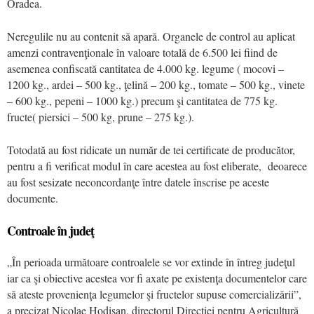
Oradea.
Neregulile nu au contenit să apară. Organele de control au aplicat
amenzi contravenţionale în valoare totală de 6.500 lei fiind de
asemenea confiscată cantitatea de 4.000 kg. legume ( mocovi –
1200 kg., ardei – 500 kg., ţelină – 200 kg., tomate – 500 kg., vinete
– 600 kg., pepeni – 1000 kg.) precum şi cantitatea de 775 kg.
fructe( piersici – 500 kg, prune – 275 kg.).
Totodată au fost ridicate un număr de tei certificate de producător,
pentru a fi verificat modul în care acestea au fost eliberate, deoarece
au fost sesizate neconcordanţe între datele înscrise pe aceste
documente.
Controale în judeţ
„În perioada următoare controalele se vor extinde în întreg judeţul
iar ca şi obiective acestea vor fi axate pe existenţa documentelor care
să ateste provenienţa legumelor şi fructelor supuse comercializării”,
a precizat Nicolae Hodişan, directorul Direcţiei pentru Agricultură