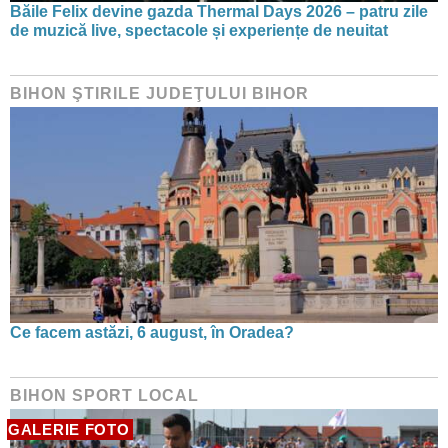
Băile Felix devine gazda Thermal Days 2026 – patru zile
de muzică live, spectacole și experiențe de neuitat
BIHON ŞTIRILE JUDEŢULUI BIHOR
Ce facem astăzi, 6 august, în Oradea?
BIHON SPORT LOCAL
GALERIE FOTO