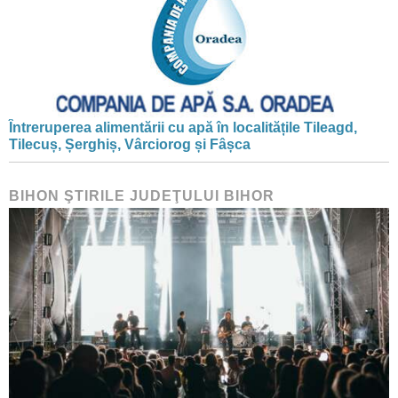
Întreruperea alimentării cu apă în localitățile Tileagd,
Tilecuș, Șerghiș, Vârciorog și Fâșca
BIHON ŞTIRILE JUDEŢULUI BIHOR