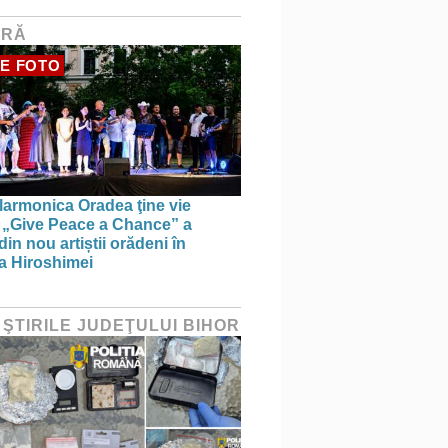
URĂ
E FOTO
larmonica Oradea ţine vie
a: „Give Peace a Chance” a
in nou artiștii orădeni în
a Hiroshimei
 ŞTIRILE JUDEŢULUI BIHOR