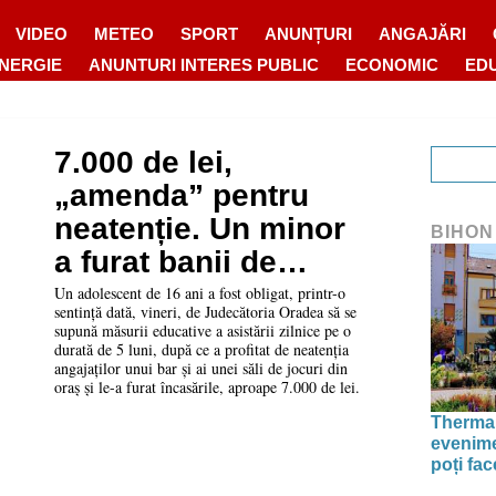
VIDEO
METEO
SPORT
ANUNȚURI
ANGAJĂRI
ENERGIE
ANUNTURI INTERES PUBLIC
ECONOMIC
ED
7.000 de lei,
„amenda” pentru
neatenție. Un minor
BIHON
a furat banii de
încasări dintr-un bar
Un adolescent de 16 ani a fost obligat, printr-o
sentință dată, vineri, de Judecătoria Oradea să se
și o sală de jocuri
supună măsurii educative a asistării zilnice pe o
durată de 5 luni, după ce a profitat de neatenția
din Oradea
angajaților unui bar și ai unei săli de jocuri din
oraș și le-a furat încasările, aproape 7.000 de lei.
Thermal
evenime
poți fa