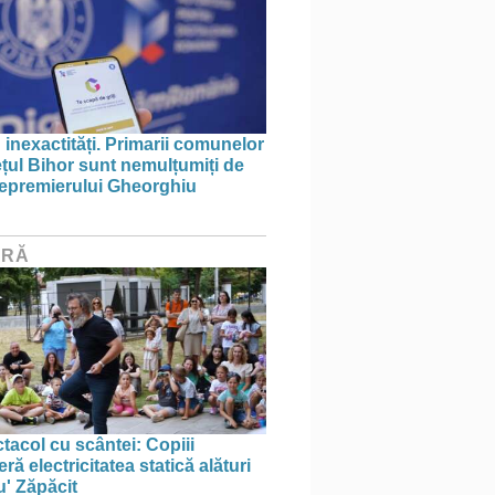
 inexactități. Primarii comunelor
ețul Bihor sunt nemulțumiți de
icepremierului Gheorghiu
URĂ
tacol cu scântei: Copiii
ă electricitatea statică alături
u' Zăpăcit