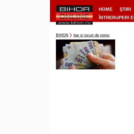
HOME
ŞTIRI
ÎNTRERUPERI 
BIHON
bar si jocuri de noroc