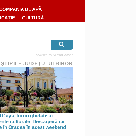
COMPANIA DE APĂ
UCAȚIE
CULTURĂ
powered by
Surfing Waves
 ŞTIRILE JUDEŢULUI BIHOR
 Days, tururi ghidate și
nte culturale. Descoperă ce
ce în Oradea în acest weekend