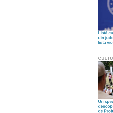
Listă cu
din jud
lista v
CULT
Un spec
descoper
de Prof