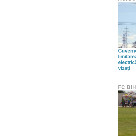
Guvernu
limitar
electric
vizați
FC BI