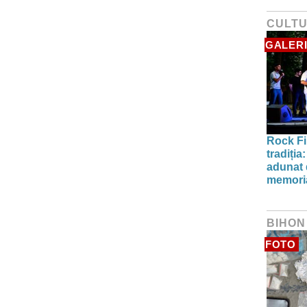
CULT
GALERI
Rock Fi
tradiți
adunat d
memori
BIHON
FOTO