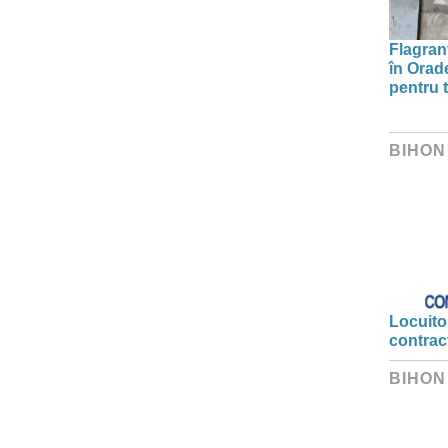
Flagrant
în Orade
pentru t
BIHON
Locuitor
contrac
BIHON