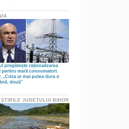
NIA
l pregătește raționalizarea
i pentru marii consumatori.
: „Criza ar mai putea dura o
ână, două”
 ŞTIRILE JUDEŢULUI BIHOR