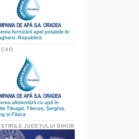
erea furnizării apei potabile în
gheru–Republicii
 CAO
erea alimentării cu apă în
țile Tileagd, Tilecuș, Șerghiș,
og și Fâșca
 ŞTIRILE JUDEŢULUI BIHOR