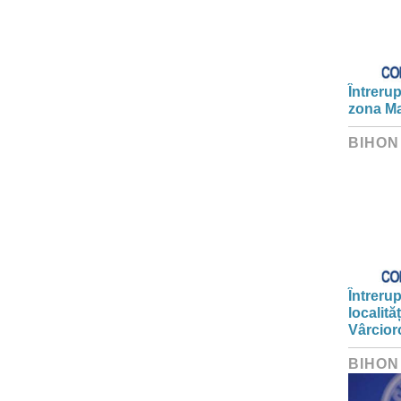
Întrerup
zona Ma
BIHON
Întrerup
localită
Vârcior
BIHON