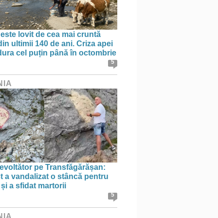
 este lovit de cea mai cruntă
in ultimii 140 de ani. Criza apei
dura cel puțin până în octombrie
5
NIA
evoltător pe Transfăgărășan:
st a vandalizat o stâncă pentru
i a sfidat martorii
5
NIA