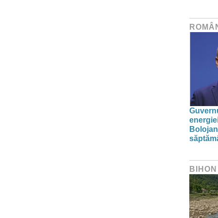
ROMÂ
Guvernu
energie
Bolojan
săptăm
BIHON