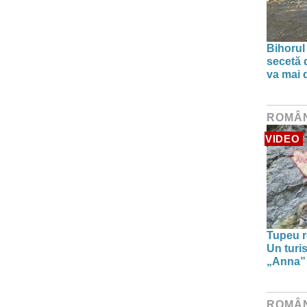
Bihorul
secetă d
va mai 
ROMÂ
VIDEO
Tupeu r
Un turi
„Anna” ș
ROMÂ