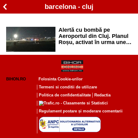
barcelona - cluj
Alertă cu bombă pe
Aeroportul din Cluj. Planul
Roșu, activat în urma unei
amenințări telefonice
BIHON.RO
Folosinta Cookie-urilor
Termeni si conditii de utilizare
Politica de confidentialitate
Redactia
Regulament postare și moderare comentarii