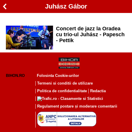
Juhász Gábor
Concert de jazz la Oradea
cu trio-ul Juhász - Papesch
- Pettik
BIHON.RO
Folosinta Cookie-urilor
Termeni si conditii de utilizare
Politica de confidentialitate
Redactia
Regulament postare și moderare comentarii