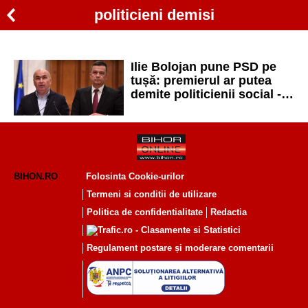
politicieni demisi
Ilie Bolojan pune PSD pe
tușă: premierul ar putea
demite politicienii social -
democrați din administrație
BIHON.RO
Folosinta Cookie-urilor
Termeni si conditii de utilizare
Politica de confidentialitate
Redactia
Regulament postare și moderare comentarii