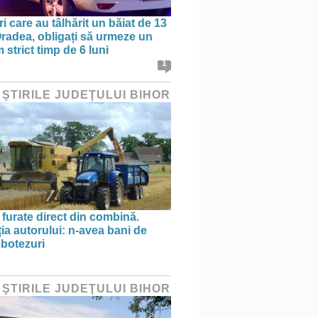
ri care au tâlhărit un băiat de 13
 Oradea, obligați să urmeze un
strict timp de 6 luni
1
 ŞTIRILE JUDEŢULUI BIHOR
 furate direct din combină.
ția autorului: n-avea bani de
 botezuri
 ŞTIRILE JUDEŢULUI BIHOR