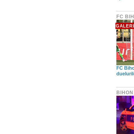
FC BI
GALERI
FC Biho
dueluri
BIHON