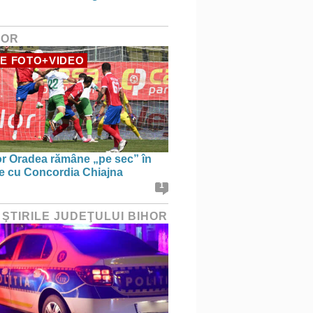
HOR
E FOTO+VIDEO
r Oradea rămâne „pe sec” în
le cu Concordia Chiajna
1
 ŞTIRILE JUDEŢULUI BIHOR