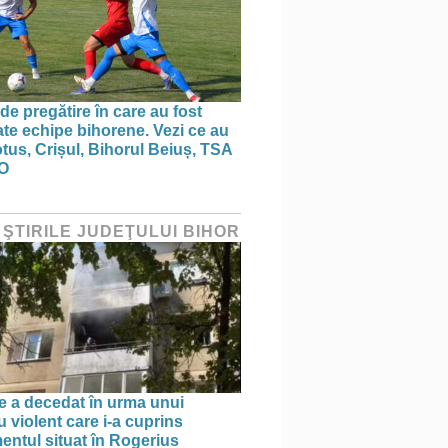
de pregătire în care au fost
te echipe bihorene. Vezi ce au
otus, Crișul, Bihorul Beiuș, TSA
O
 ŞTIRILE JUDEŢULUI BIHOR
e a decedat în urma unui
 violent care i-a cuprins
entul situat în Rogerius