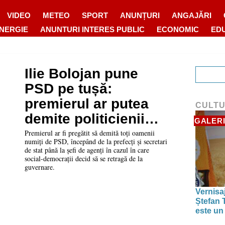
VIDEO
METEO
SPORT
ANUNȚURI
ANGAJĂRI
ENERGIE
ANUNTURI INTERES PUBLIC
ECONOMIC
ED
Ilie Bolojan pune
PSD pe tușă:
premierul ar putea
CULT
demite politicienii
GALERI
social - democrați
Premierul ar fi pregătit să demită toți oamenii
numiți de PSD, începând de la prefecți și secretari
din administrație
de stat până la șefi de agenți în cazul în care
social-democrații decid să se retragă de la
guvernare.
Vernisaj
Ștefan T
este un