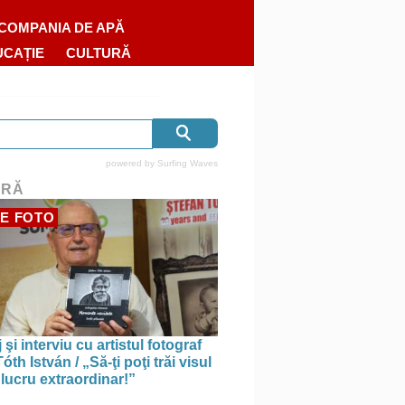
COMPANIA DE APĂ
UCAȚIE
CULTURĂ
powered by
Surfing Waves
URĂ
E FOTO
 şi interviu cu artistul fotograf
óth István / „Să-ţi poţi trăi visul
 lucru extraordinar!”