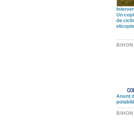
Interve
Un copil
de cicl
elicop
BIHON
Anunț d
potabil
BIHON