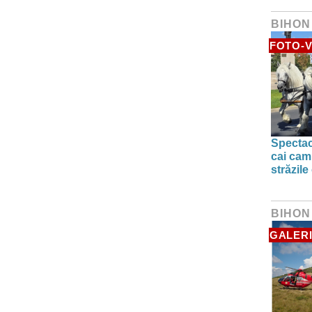
BIHON
FOTO-V
Spectac
cai camp
străzile
BIHON
GALERI