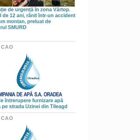
nție de urgență în zona Vârtop.
 de 12 ani, rănit într-un accident
ism montan, preluat de
terul SMURD
 CAO
e întrerupere furnizare apă
ă pe strada Uzinei din Tileagd
 CAO