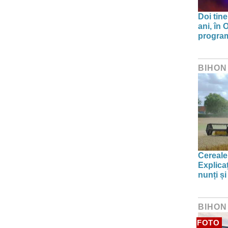
Doi tine
ani, în
program 
BIHON
Cereale
Explica
nunți și
BIHON
FOTO