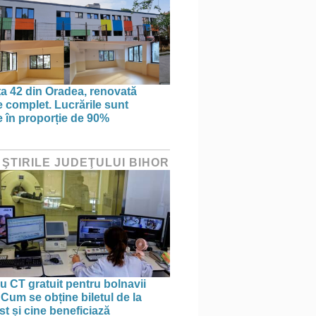
ța 42 din Oradea, renovată
 complet. Lucrările sunt
te în proporție de 90%
 ŞTIRILE JUDEŢULUI BIHOR
 CT gratuit pentru bolnavii
 Cum se obține biletul de la
st și cine beneficiază