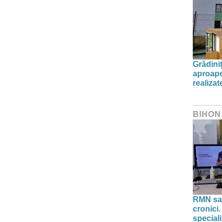
Grădini
aproape
realiza
BIHON
RMN sau
cronici.
speciali