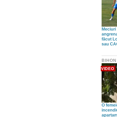
Meciuri 
angrena
făcut L
sau CA
BIHON
VIDEO
O femei
incendiu
apartam