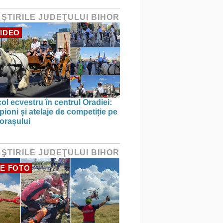
 ŞTIRILE JUDEŢULUI BIHOR
IDEO
ol ecvestru în centrul Oradiei:
ioni și atelaje de competiție pe
 orașului
 ŞTIRILE JUDEŢULUI BIHOR
E FOTO