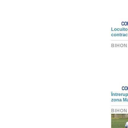
Locuitor
contrac
BIHON
Întrerup
zona Ma
BIHON