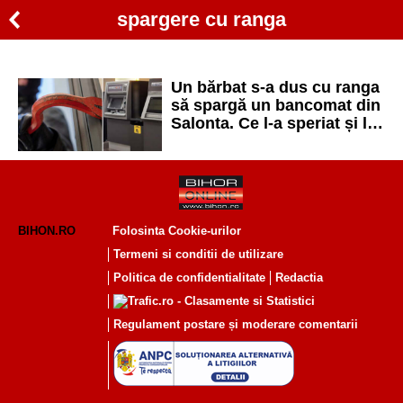
spargere cu ranga
Un bărbat s-a dus cu ranga
să spargă un bancomat din
Salonta. Ce l-a speriat și l-a
făcut să renunțe
BIHON.RO
Folosinta Cookie-urilor
Termeni si conditii de utilizare
Politica de confidentialitate
Redactia
Regulament postare și moderare comentarii