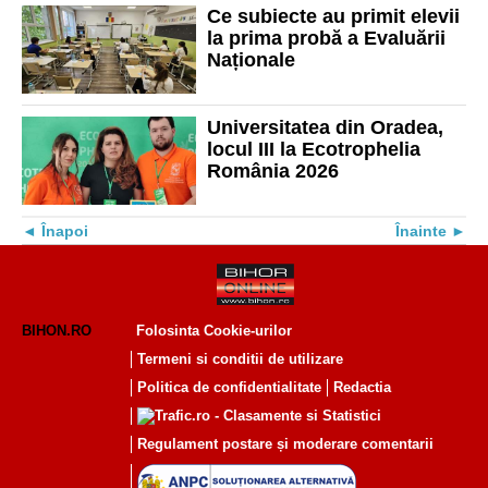
Ce subiecte au primit elevii
la prima probă a Evaluării
Naționale
Universitatea din Oradea,
locul III la Ecotrophelia
România 2026
Înapoi
Înainte
BIHON.RO
Folosinta Cookie-urilor
Termeni si conditii de utilizare
Politica de confidentialitate
Redactia
Regulament postare și moderare comentarii