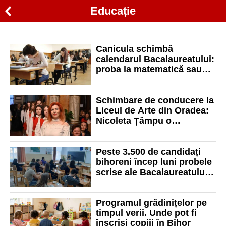
Educație
Canicula schimbă
calendarul Bacalaureatului:
proba la matematică sau
istorie, amânată cu o zi
Schimbare de conducere la
Liceul de Arte din Oradea:
Nicoleta Țâmpu o
înlocuiește pe Mihaela
Bondor
Peste 3.500 de candidați
bihoreni încep luni probele
scrise ale Bacalaureatului
2026
Programul grădinițelor pe
timpul verii. Unde pot fi
înscriși copiii în Bihor