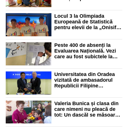
Locul 3 la Olimpiada
Europeană de Statistică
pentru elevii de la „Onisifor
Ghibu”
Peste 400 de absenți la
Evaluarea Națională. Vezi
care au fost subictele la
matematică
Universitatea din Oradea
vizitată de ambasadorul
Republicii Filipine
datorită... roboticii
Valeria Bunica și clasa din
care nimeni nu pleacă de
tot: Un dascăl se măsoară
prin elevii care se întorc să
îți mulțumească