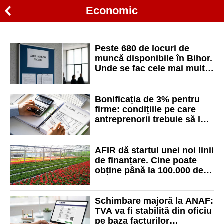
Economic
Peste 680 de locuri de
muncă disponibile în Bihor.
Unde se fac cele mai multe
angajări
Bonificația de 3% pentru
firme: condițiile pe care
antreprenorii trebuie să le
îndeplinească
AFIR dă startul unei noi linii
de finanțare. Cine poate
obține până la 100.000 de
euro
Schimbare majoră la ANAF:
TVA va fi stabilită din oficiu
pe baza facturilor