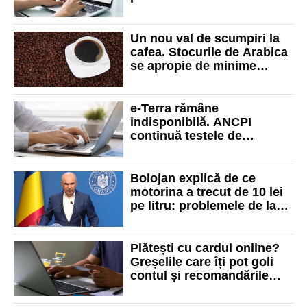
electronice
Un nou val de scumpiri la
cafea. Stocurile de Arabica
se apropie de minime
istorice
e-Terra rămâne
indisponibilă. ANCPI
continuă testele de
securitate după atacul
ransomware din iulie
Bolojan explică de ce
motorina a trecut de 10 lei
pe litru: problemele de la
Petromidia și transporturile
întârziate
Plătești cu cardul online?
Greșelile care îți pot goli
contul și recomandările
pentru cumpărături în
siguranță