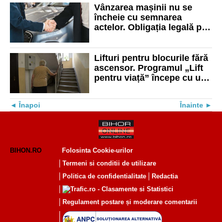
Vânzarea mașinii nu se
încheie cu semnarea
actelor. Obligația legală pe
care nu trebuie să o ignori
Lifturi pentru blocurile fără
ascensor. Programul „Lift
pentru viață” începe cu un
proiect-pilot în 100 de
condominii
Înapoi
Înainte
BIHON.RO
Folosinta Cookie-urilor
Termeni si conditii de utilizare
Politica de confidentialitate
Redactia
Regulament postare și moderare comentarii