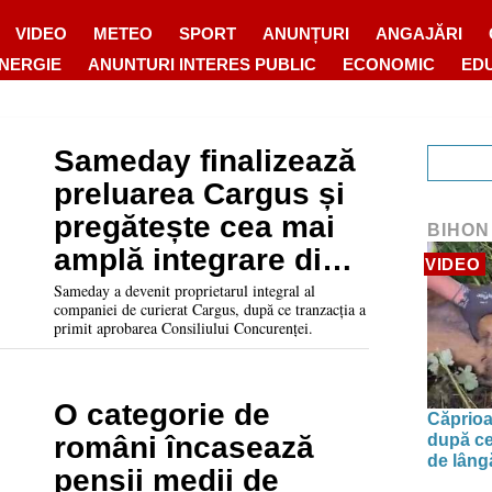
VIDEO
METEO
SPORT
ANUNȚURI
ANGAJĂRI
ENERGIE
ANUNTURI INTERES PUBLIC
ECONOMIC
ED
Sameday finalizează
preluarea Cargus și
pregătește cea mai
BIHON
amplă integrare din
VIDEO
curierat
Sameday a devenit proprietarul integral al
companiei de curierat Cargus, după ce tranzacția a
primit aprobarea Consiliului Concurenței.
O categorie de
Căprioa
după ce
români încasează
de lâng
pensii medii de