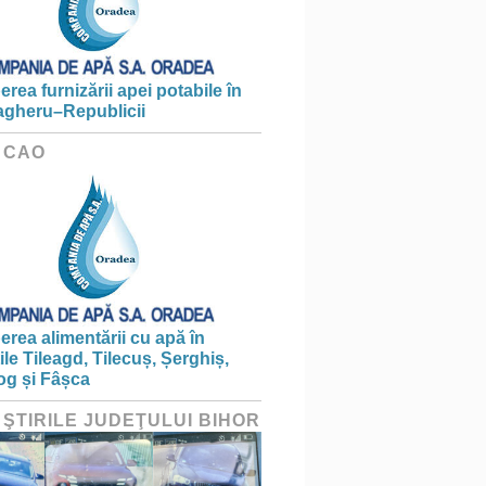
erea furnizării apei potabile în
gheru–Republicii
 CAO
erea alimentării cu apă în
țile Tileagd, Tilecuș, Șerghiș,
og și Fâșca
 ŞTIRILE JUDEŢULUI BIHOR