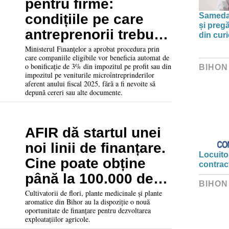
pentru firme:
Sameday
condițiile pe care
și preg
antreprenorii trebuie
din curi
să le îndeplinească
Ministerul Finanțelor a aprobat procedura prin
care companiile eligibile vor beneficia automat de
o bonificație de 3% din impozitul pe profit sau din
BIHON
impozitul pe veniturile microîntreprinderilor
aferent anului fiscal 2025, fără a fi nevoite să
depună cereri sau alte documente.
AFIR dă startul unei
noi linii de finanțare.
Locuitor
Cine poate obține
contrac
până la 100.000 de
BIHON
euro
Cultivatorii de flori, plante medicinale și plante
aromatice din Bihor au la dispoziție o nouă
oportunitate de finanțare pentru dezvoltarea
exploatațiilor agricole.