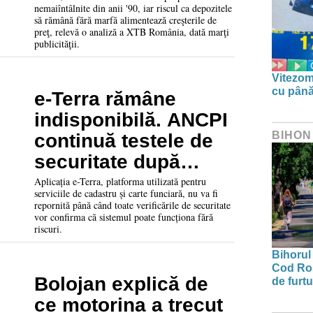
nemaiîntâlnite din anii '90, iar riscul ca depozitele
să rămână fără marfă alimentează creşterile de
preţ, relevă o analiză a XTB România, dată marţi
publicităţii.
Vitezom
cu până
e-Terra rămâne
indisponibilă. ANCPI
BIHON
continuă testele de
securitate după
atacul ransomware
Aplicația e-Terra, platforma utilizată pentru
serviciile de cadastru și carte funciară, nu va fi
din iulie
repornită până când toate verificările de securitate
vor confirma că sistemul poate funcționa fără
riscuri.
Bihorul 
Cod Roș
Bolojan explică de
de furtu
ce motorina a trecut