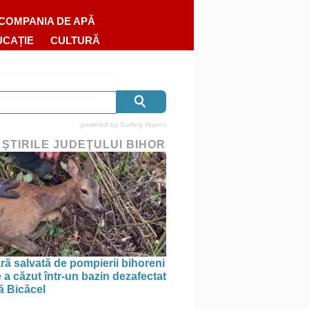
COMPANIA DE APĂ
UCAȚIE
CULTURĂ
powered by
Surfing Waves
 ŞTIRILE JUDEŢULUI BIHOR
ră salvată de pompierii bihoreni
 a căzut într-un bazin dezafectat
ă Bicăcel