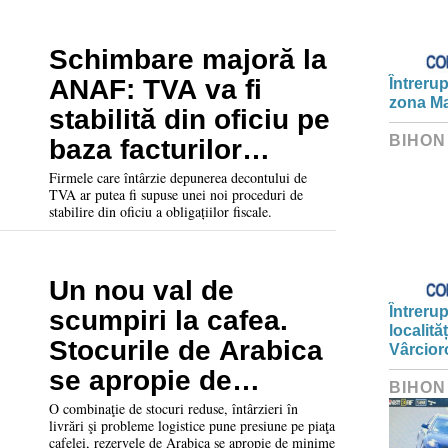
Schimbare majoră la
ANAF: TVA va fi
Întrerup
zona Ma
stabilită din oficiu pe
BIHON
baza facturilor
electronice
Firmele care întârzie depunerea decontului de
TVA ar putea fi supuse unei noi proceduri de
stabilire din oficiu a obligațiilor fiscale.
Un nou val de
Întrerup
scumpiri la cafea.
localită
Stocurile de Arabica
Vârcior
se apropie de
BIHON
minime istorice
O combinaţie de stocuri reduse, întârzieri în
livrări şi probleme logistice pune presiune pe piaţa
cafelei, rezervele de Arabica se apropie de minime