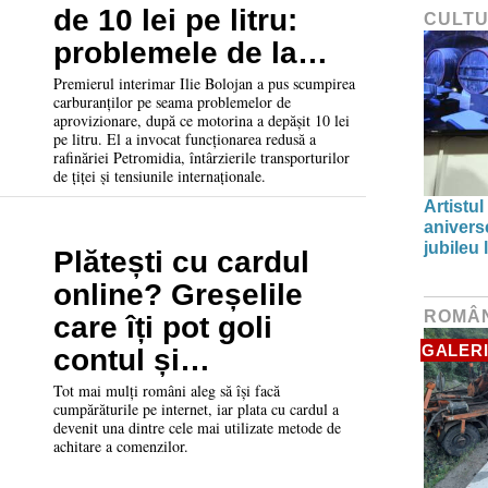
de 10 lei pe litru:
CULT
problemele de la
Petromidia și
Premierul interimar Ilie Bolojan a pus scumpirea
carburanților pe seama problemelor de
transporturile
aprovizionare, după ce motorina a depășit 10 lei
pe litru. El a invocat funcționarea redusă a
întârziate
rafinăriei Petromidia, întârzierile transporturilor
de țiței și tensiunile internaționale.
Artistul
aniverse
jubileu
Plătești cu cardul
online? Greșelile
ROMÂ
care îți pot goli
GALERI
contul și
recomandările
Tot mai mulți români aleg să își facă
cumpărăturile pe internet, iar plata cu cardul a
pentru cumpărături
devenit una dintre cele mai utilizate metode de
achitare a comenzilor.
în siguranță