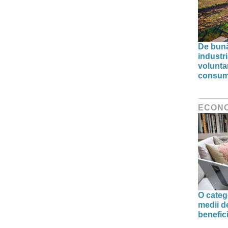
De bunăv
industr
volunta
consumu
ECON
O categ
medii d
benefic