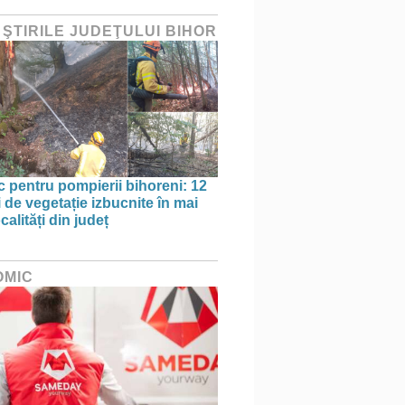
 ŞTIRILE JUDEŢULUI BIHOR
oc pentru pompierii bihoreni: 12
 de vegetație izbucnite în mai
calități din județ
OMIC