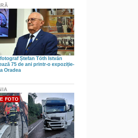
URĂ
 fotograf Ștefan Tóth István
ază 75 de ani printr-o expoziție-
 la Oradea
NIA
E FOTO