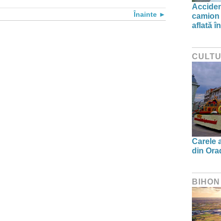
Acciden
Înainte
camion 
aflată î
CULT
Carele a
din Orad
BIHON