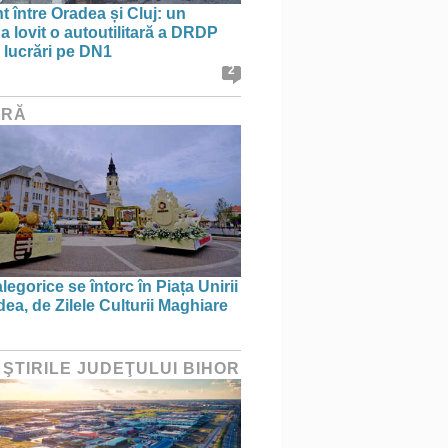
t între Oradea și Cluj: un
a lovit o autoutilitară a DRDP
n lucrări pe DN1
2
URĂ
legorice se întorc în Piața Unirii
ea, de Zilele Culturii Maghiare
 ŞTIRILE JUDEŢULUI BIHOR