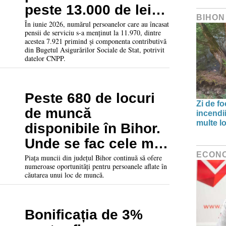
peste 13.000 de lei.
BIHON
Cine sunt beneficiarii
În iunie 2026, numărul persoanelor care au încasat
pensii de serviciu s-a menținut la 11.970, dintre
acestor sume
acestea 7.921 primind și componenta contributivă
din Bugetul Asigurărilor Sociale de Stat, potrivit
datelor CNPP.
Peste 680 de locuri
Zi de f
de muncă
incendii
multe lo
disponibile în Bihor.
Unde se fac cele mai
ECON
multe angajări
Piața muncii din județul Bihor continuă să ofere
numeroase oportunități pentru persoanele aflate în
căutarea unui loc de muncă.
Bonificația de 3%