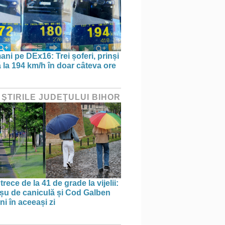
ani pe DEx16: Trei șoferi, prinși
 la 194 km/h în doar câteva ore
 ŞTIRILE JUDEŢULUI BIHOR
trece de la 41 de grade la vijelii:
u de caniculă și Cod Galben
ni în aceeași zi