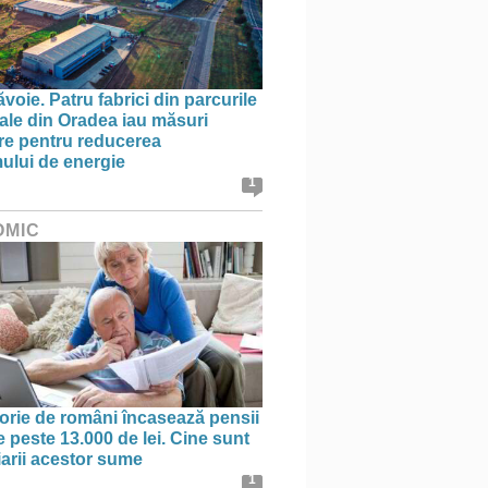
oie. Patru fabrici din parcurile
iale din Oradea iau măsuri
re pentru reducerea
lui de energie
1
OMIC
orie de români încasează pensii
e peste 13.000 de lei. Cine sunt
iarii acestor sume
1