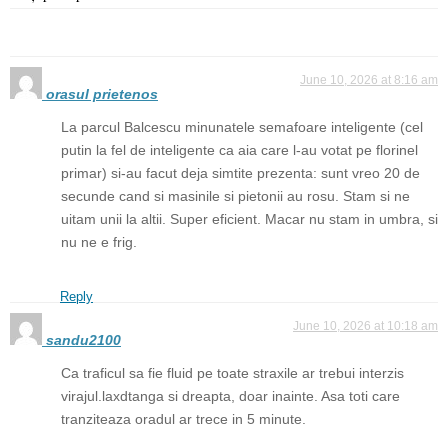
June 10, 2026 at 8:16 am
orasul prietenos
La parcul Balcescu minunatele semafoare inteligente (cel
putin la fel de inteligente ca aia care l-au votat pe florinel
primar) si-au facut deja simtite prezenta: sunt vreo 20 de
secunde cand si masinile si pietonii au rosu. Stam si ne
uitam unii la altii. Super eficient. Macar nu stam in umbra, si
nu ne e frig.
Reply
June 10, 2026 at 10:18 am
sandu2100
Ca traficul sa fie fluid pe toate straxile ar trebui interzis
virajul.laxdtanga si dreapta, doar inainte. Asa toti care
tranziteaza oradul ar trece in 5 minute.