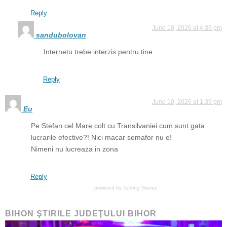
Reply
June 10, 2026 at 4:39 pm
sandubolovan
Internetu trebe interzis pentru tine.
Reply
June 10, 2026 at 1:39 pm
Eu
Pe Stefan cel Mare colt cu Transilvaniei cum sunt gata
lucrarile efective?! Nici macar semafor nu e!
Nimeni nu lucreaza in zona
Reply
powered by
Surfing Waves
BIHON ŞTIRILE JUDEŢULUI BIHOR