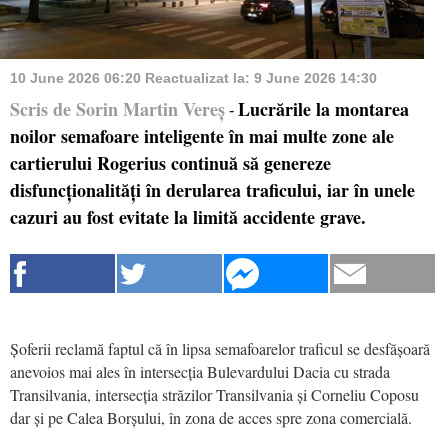
10 June 2026 06:20
Reactualizat la:
9 June 2026 14:30
Scris de Sorin Martin Vereș
Lucrările la montarea
-
noilor semafoare inteligente în mai multe zone ale
cartierului Rogerius continuă să genereze
disfuncționalități în derularea traficului, iar în unele
cazuri au fost evitate la limită accidente grave.
Șoferii reclamă faptul că în lipsa semafoarelor traficul se desfășoară
anevoios mai ales în intersecția Bulevardului Dacia cu strada
Transilvania, intersecția străzilor Transilvania și Corneliu Coposu
dar și pe Calea Borșului, în zona de acces spre zona comercială.