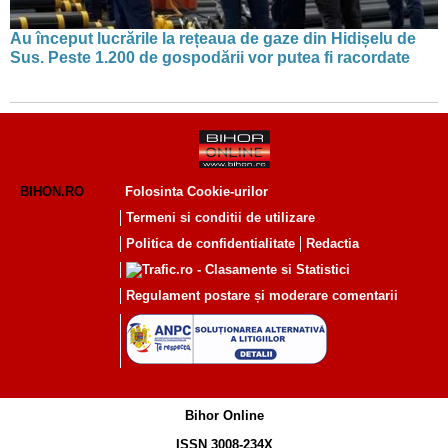
Au început lucrările la rețeaua de gaze din Hidișelu de
Sus. Peste 1.200 de gospodării vor putea fi racordate
BIHON.RO
Folosinta Cookie-urilor
Termeni si conditii de utilizare
Politica de confidentialitate
Redactia
Regulament postare și moderare comentarii
Bihor Online
ISSN 3008-234X