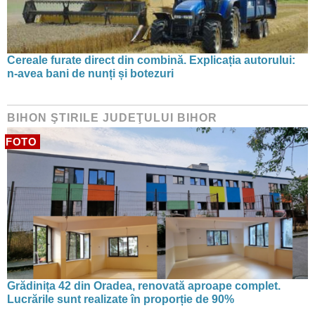
Cereale furate direct din combină. Explicația autorului:
n-avea bani de nunți și botezuri
BIHON ŞTIRILE JUDEŢULUI BIHOR
FOTO
Grădinița 42 din Oradea, renovată aproape complet.
Lucrările sunt realizate în proporție de 90%