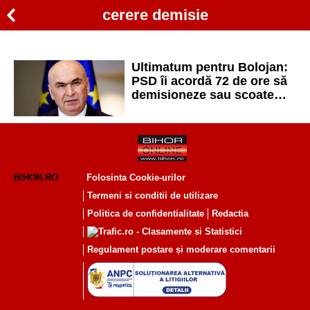
cerere demisie
Ultimatum pentru Bolojan:
PSD îi acordă 72 de ore să
demisioneze sau scoate
miniștrii din Guvern
BIHON.RO
Folosinta Cookie-urilor
Termeni si conditii de utilizare
Politica de confidentialitate
Redactia
Regulament postare și moderare comentarii