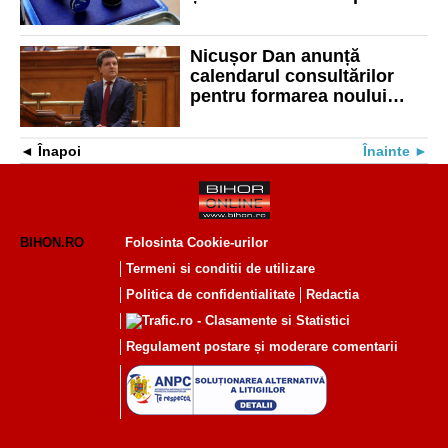
nou inființat
Nicușor Dan anunță
calendarul consultărilor
pentru formarea noului
guvern
Înapoi
Înainte
BIHON.RO
Folosinta Cookie-urilor
Termeni si conditii de utilizare
Politica de confidentialitate
Redactia
Regulament postare și moderare comentarii