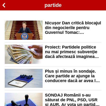
partide
Nicușor Dan critică blocajul
din negocierile pentru
Guvernul Tomac:
„Politicienii nu fac decât să
calculeze alegeri viitoare”
Proiect: Partidele politice
nu mai primesc subvenţie
dacă afectează imaginea
ţării
Plus și minus în sondaje.
Care partide ar ajunge la
conducere dacă ar avea loc
alegeri în weekend
SONDAJ Românii s-au
săturat de PNL, PSD, USR
și AUR. Ar vota un partid