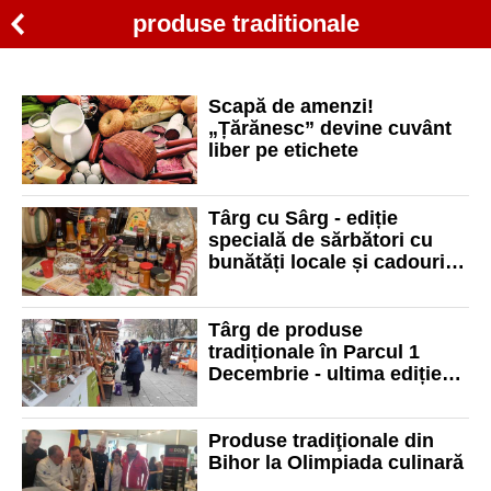
produse traditionale
Scapă de amenzi!
„Țărănesc” devine cuvânt
liber pe etichete
Târg cu Sârg - ediție
specială de sărbători cu
bunătăți locale și cadouri
lucrate manual
Târg de produse
tradiționale în Parcul 1
Decembrie - ultima ediție
din 2022
Produse tradiţionale din
Bihor la Olimpiada culinară