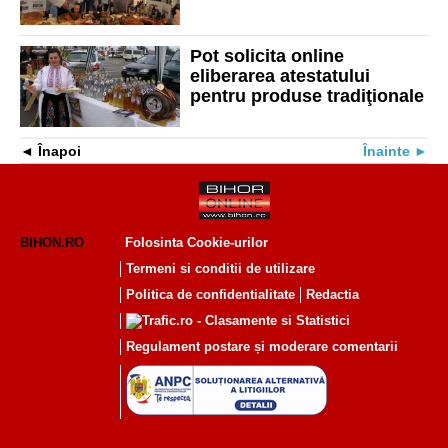
Pot solicita online
eliberarea atestatului
pentru produse tradiţionale
Înapoi
Înainte
BIHON.RO
Folosinta Cookie-urilor
Termeni si conditii de utilizare
Politica de confidentialitate
Redactia
Regulament postare și moderare comentarii