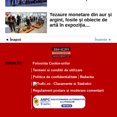
au vizitat cele mai
importante atracții din oraș
Tezaure monetare din aur şi
argint, fosile şi obiecte de
artă în expoziţia
"Patrimoniu recuperat" a
Muzeului Ţării Crişurilor
Înapoi
Înainte
BIHON.RO
Folosinta Cookie-urilor
Termeni si conditii de utilizare
Politica de confidentialitate
Redactia
Regulament postare și moderare comentarii