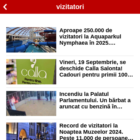
vizitatori
Aproape 250.000 de
vizitatori la Aquaparkul
Nymphaea în 2025.
Andrica: „Un an bun, chiar
dacă numărul a scăzut cu
10%”
Vineri, 19 Septembrie, se
deschide Calla Salonta!
Cadouri pentru primii 100
de clienți și super premii la
tombolă!
Incendiu la Palatul
Parlamentului. Un bărbat a
aruncat cu benzină în
interiorul unui magazin din
Parlament
Record de vizitatori la
Noaptea Muzeelor 2024.
Peste 11.000 de persoane