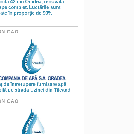
nița 42 din Oradea, renovată
pe complet. Lucrările sunt
zate în proporție de 90%
ON CAO
 de întrerupere furnizare apă
ilă pe strada Uzinei din Tileagd
ON CAO