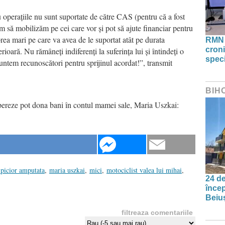
cu operațiile nu sunt suportate de către CAS (pentru că a fost
căm să mobilizăm pe cei care vor și pot să ajute financiar pentru
prea mari pe care va avea de le suportat atât pe durata
RMN 
croni
terioară. Nu rămâneți indiferenți la suferința lui și întindeți o
speci
untem recunoscători pentru sprijinul acordat!”, transmit
BIH
cupereze pot dona bani în contul mamei sale, Maria Uszkai:
 picior amputata
,
maria uszkai
,
mici
,
motociclist valea lui mihai
,
24 de
încep
Beiu
filtreaza comentariile