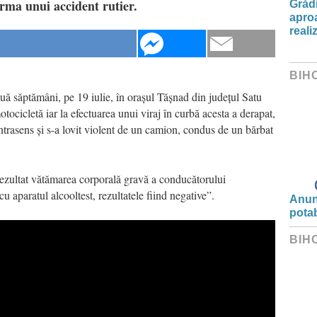
urma unui accident rutier.
Grădi
aproa
reali
BIH
ă săptămâni, pe 19 iulie, în orașul Tășnad din județul Satu
cicletă iar la efectuarea unui viraj în curbă acesta a derapat,
contrasens și s-a lovit violent de un camion, condus de un bărbat
rezultat vătămarea corporală gravă a conducătorului
cu aparatul alcooltest, rezultatele fiind negative”.
Anunț
potab
BIH