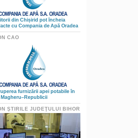
torii din Chișirid pot încheia
racte cu Compania de Apă Oradea
ON CAO
ruperea furnizării apei potabile în
 Magheru–Republicii
ON ŞTIRILE JUDEŢULUI BIHOR