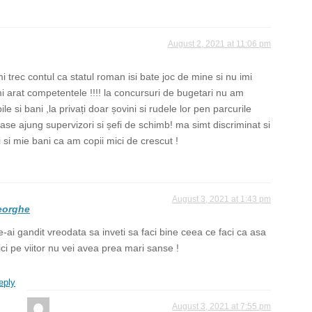
August 2, 2021 at 11:06 pm
i trec contul ca statul roman isi bate joc de mine si nu imi
i arat competentele !!!! la concursuri de bugetari nu am
e si bani ,la privați doar șovini si rudele lor pen parcurile
lase ajung supervizori si șefi de schimb! ma simt discriminat si
i si mie bani ca am copii mici de crescut !
August 3, 2021 at 1:43 pm
eorghe
e-ai gandit vreodata sa inveti sa faci bine ceea ce faci ca asa
ici pe viitor nu vei avea prea mari sanse !
eply
August 3, 2021 at 7:55 pm