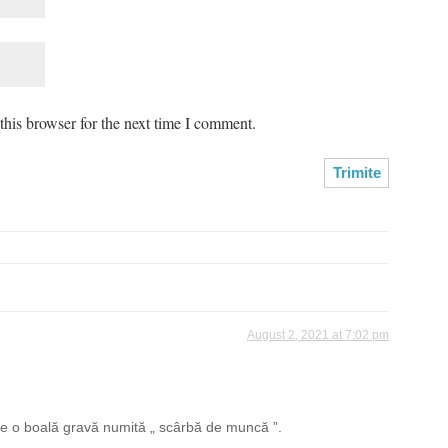
his browser for the next time I comment.
August 2, 2021 at 7:02 pm
 de o boală gravă numită „ scârbă de muncă ”.