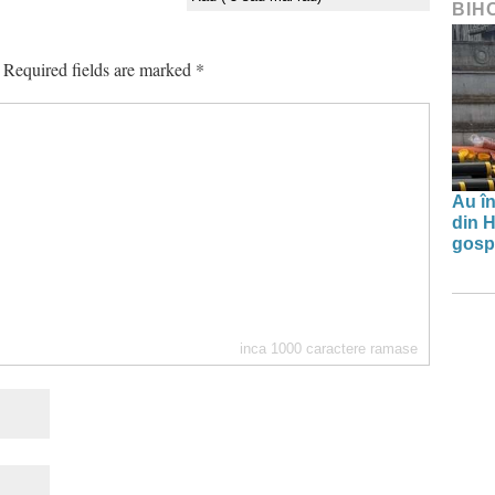
BIH
Required fields are marked
*
Au în
din H
gospo
inca
1000
caractere ramase