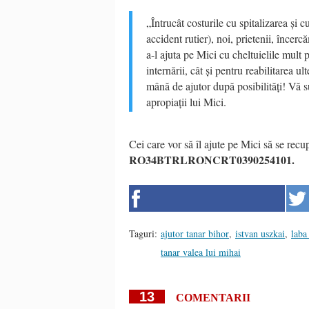
„Întrucât costurile cu spitalizarea și 
accident rutier), noi, prietenii, încer
a-l ajuta pe Mici cu cheltuielile mult 
internării, cât și pentru reabilitarea ul
mână de ajutor după posibilități! Vă s
apropiații lui Mici.
Cei care vor să îl ajute pe Mici să se re
RO34BTRLRONCRT0390254101.
Taguri:
ajutor tanar bihor
,
istvan uszkai
,
laba
tanar valea lui mihai
13
COMENTARII