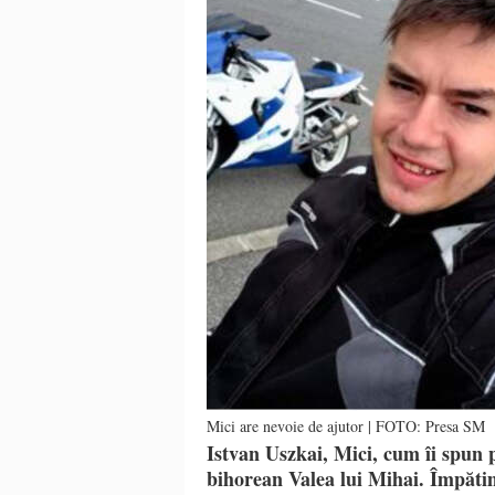
Mici are nevoie de ajutor | FOTO: Presa SM
Istvan Uszkai, Mici, cum îi spun p
bihorean Valea lui Mihai. Împătim