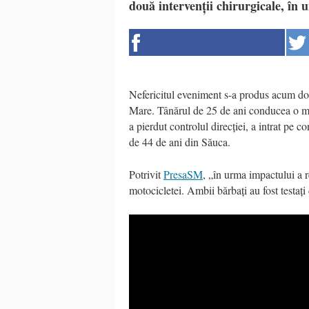
două intervenții chirurgicale, în 
Nefericitul eveniment s-a produs acum dou
Mare. Tânărul de 25 de ani conducea o moto
a pierdut controlul direcției, a intrat pe 
de 44 de ani din Săuca.
Potrivit
PresaSM
, „în urma impactului a 
motocicletei. Ambii bărbați au fost testați 