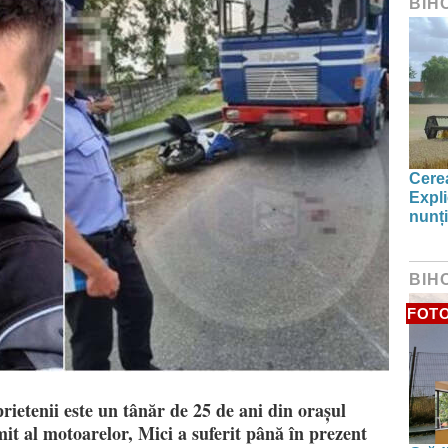
BIH
Cerea
Expli
nunți
BIH
FOT
rietenii este un tânăr de 25 de ani din orașul
it al motoarelor, Mici a suferit până în prezent