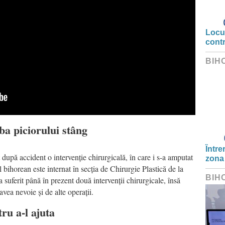
Locui
cont
BIH
ba piciorului stâng
Între
t după accident o intervenție chirurgicală, în care i s-a amputat
zona
 bihorean este internat în secția de Chirurgie Plastică de la
BIH
 suferit până în prezent două intervenții chirurgicale, însă
vea nevoie și de alte operații.
tru a-l ajuta