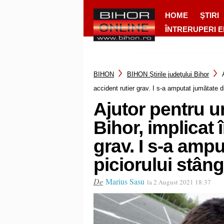
HOME
ŞTIRI
ÎNTRERUPERI 
BIHON
BIHON Ştirile judeţului Bihor
accident rutier grav. I s-a amputat jumătate di
Ajutor pentru u
Bihor, implicat 
grav. I s-a ampu
piciorului stâng
De
Marius Sasu
la 2 August 2021 18:37