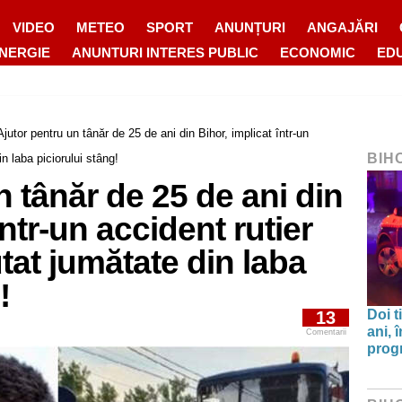
VIDEO
METEO
SPORT
ANUNȚURI
ANGAJĂRI
ENERGIE
ANUNTURI INTERES PUBLIC
ECONOMIC
ED
Ajutor pentru un tânăr de 25 de ani din Bihor, implicat într-un
BIH
n laba piciorului stâng!
n tânăr de 25 de ani din
într-un accident rutier
tat jumătate din laba
!
Doi t
13
ani, 
Comentarii
progr