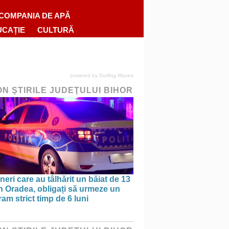
COMPANIA DE APĂ
UCAȚIE
CULTURĂ
powered by
Surfing Waves
ON ŞTIRILE JUDEŢULUI BIHOR
ineri care au tâlhărit un băiat de 13
în Oradea, obligați să urmeze un
am strict timp de 6 luni