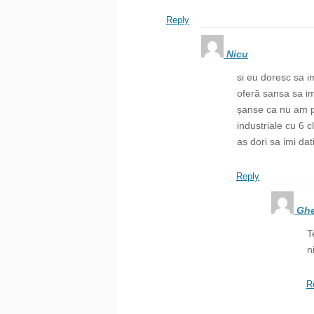
Reply
Nicu
si eu doresc sa im
oferă sansa sa im
șanse ca nu am pil
industriale cu 6 c
as dori sa imi dat
Reply
Gh
T
n
R