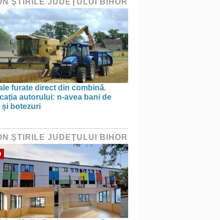
ON ŞTIRILE JUDEŢULUI BIHOR
le furate direct din combină.
cația autorului: n-avea bani de
 și botezuri
ON ŞTIRILE JUDEŢULUI BIHOR
O