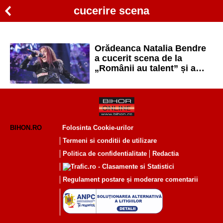
cucerire scena
Orădeanca Natalia Bendre
a cucerit scena de la
„Românii au talent” și a
primit patru de „DA”
BIHON.RO
Folosinta Cookie-urilor
Termeni si conditii de utilizare
Politica de confidentialitate
Redactia
Regulament postare și moderare comentarii